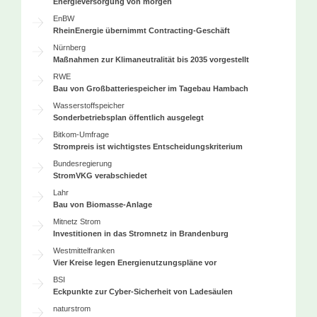
Energieversorgung von morgen
EnBW
RheinEnergie übernimmt Contracting-Geschäft
Nürnberg
Maßnahmen zur Klimaneutralität bis 2035 vorgestellt
RWE
Bau von Großbatteriespeicher im Tagebau Hambach
Wasserstoffspeicher
Sonderbetriebsplan öffentlich ausgelegt
Bitkom-Umfrage
Strompreis ist wichtigstes Entscheidungskriterium
Bundesregierung
StromVKG verabschiedet
Lahr
Bau von Biomasse-Anlage
Mitnetz Strom
Investitionen in das Stromnetz in Brandenburg
Westmittelfranken
Vier Kreise legen Energienutzungspläne vor
BSI
Eckpunkte zur Cyber-Sicherheit von Ladesäulen
naturstrom