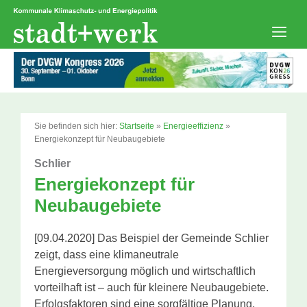
Zum
Inhalt
springen
Men
Sie befinden sich hier:
Startseite
»
Energieeffizienz
»
Energiekonzept für Neubaugebiete
Schlier
Energiekonzept für
Neubaugebiete
[09.04.2020] Das Beispiel der Gemeinde Schlier
zeigt, dass eine klimaneutrale
Energieversorgung möglich und wirtschaftlich
vorteilhaft ist – auch für kleinere Neubaugebiete.
Erfolgsfaktoren sind eine sorgfältige Planung,