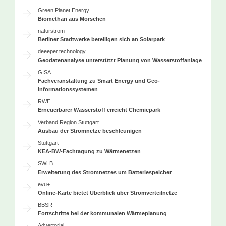
Green Planet Energy
Biomethan aus Morschen
naturstrom
Berliner Stadtwerke beteiligen sich an Solarpark
deeeper.technology
Geodatenanalyse unterstützt Planung von Wasserstoffanlage
GISA
Fachveranstaltung zu Smart Energy und Geo-
Informationssystemen
RWE
Erneuerbarer Wasserstoff erreicht Chemiepark
Verband Region Stuttgart
Ausbau der Stromnetze beschleunigen
Stuttgart
KEA-BW-Fachtagung zu Wärmenetzen
SWLB
Erweiterung des Stromnetzes um Batteriespeicher
evu+
Online-Karte bietet Überblick über Stromverteilnetze
BBSR
Fortschritte bei der kommunalen Wärmeplanung
Advertorial