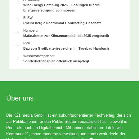
WindEnergy Hamburg 2026 – Lösungen für die
Energieversorgung von morgen
EnBW
RheinEnergie übernimmt Contracting-Geschäft
Nürnberg
Maßnahmen zur Klimaneutralität bis 2035 vorgestellt
RWE
Bau von Großbatteriespeicher im Tagebau Hambach
Wasserstoffspeicher
Sonderbetriebsplan öffentlich ausgelegt
Über uns
Die K21 media GmbH ist ein zukunftsorientierter Fachverlag, der sich
auf Publikationen für den Public Sector spezialisiert hat – sowohl im
Print- als auch im Digitalbereich. Mit seinen etablierten Titeln wie
Kommune21, move moderne verwaltung und stadt+werk deckt der