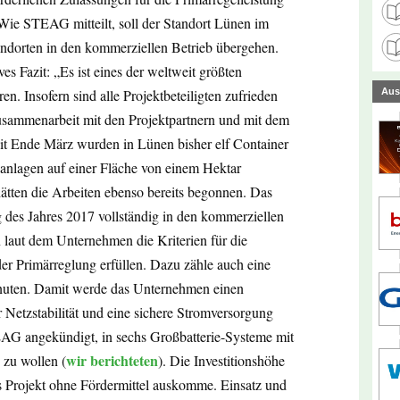
 Wie STEAG mitteilt, soll der Standort Lünen im
ndorten in den kommerziellen Betrieb übergehen.
ives Fazit: „Es ist eines der weltweit größten
ren. Insofern sind alle Projektbeteiligten zufrieden
Aus
Zusammenarbeit mit den Projektpartnern und mit dem
eit Ende März wurden in Lünen bisher elf Container
anlagen auf einer Fläche von einem Hektar
 hätten die Arbeiten ebenso bereits begonnen. Das
 des Jahres 2017 vollständig in den kommerziellen
aut dem Unternehmen die Kriterien für die
der Primärreglung erfüllen. Dazu zähle auch eine
nuten. Damit werde das Unternehmen einen
 Netzstabilität und eine sichere Stromversorgung
EAG angekündigt, in sechs Großbatterie-Systeme mit
wir berichteten
 zu wollen (
). Die Investitionshöhe
s Projekt ohne Fördermittel auskomme. Einsatz und