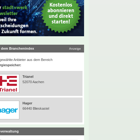
 dem Branchenindex
Anzeige
ewählte Anbieter aus dem Bereich
rgiespeicher:
Trianel
52070 Aachen
Hager
66440 Blieskastel
verwaltung