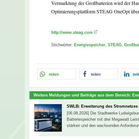
Vermarktung der Großbatterien wird der Han
Optimierungsplattform STEAG OneOpt übe
http://www.steag.com
Stichwörter:
Energiespeicher
,
STEAG
,
Großbat
teilen
teilen
tei
Weitere Meldungen und Beiträge aus dem Bereich:
Ene
SWLB: Erweiterung des Stromnetzes 
[06.08.2026] Die Stadtwerke Ludwigsbur
Batteriespeicher mit drei Megawatt Leist
stärken und den wachsenden Anforderu