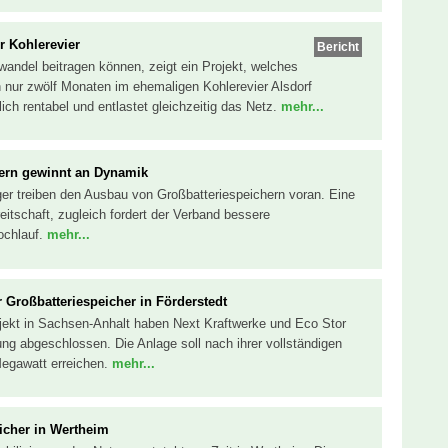
r Kohlerevier
Bericht
andel beitragen können, zeigt ein Projekt, welches
 nur zwölf Monaten im ehemaligen Kohlerevier Alsdorf
tlich rentabel und entlastet gleichzeitig das Netz.
mehr...
ern gewinnt an Dynamik
r treiben den Ausbau von Großbatteriespeichern voran. Eine
itschaft, zugleich fordert der Verband bessere
ochlauf.
mehr...
ür Großbatteriespeicher in Förderstedt
ojekt in Sachsen-Anhalt haben Next Kraftwerke und Eco Stor
ung abgeschlossen. Die Anlage soll nach ihrer vollständigen
Megawatt erreichen.
mehr...
icher in Wertheim