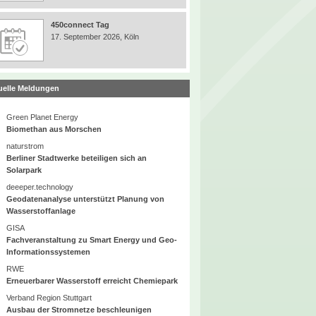
450connect Tag
17. September 2026, Köln
uelle Meldungen
Green Planet Energy
Biomethan aus Morschen
naturstrom
Berliner Stadtwerke beteiligen sich an
Solarpark
deeeper.technology
Geodatenanalyse unterstützt Planung von
Wasserstoffanlage
GISA
Fachveranstaltung zu Smart Energy und Geo-
Informationssystemen
RWE
Erneuerbarer Wasserstoff erreicht Chemiepark
Verband Region Stuttgart
Ausbau der Stromnetze beschleunigen