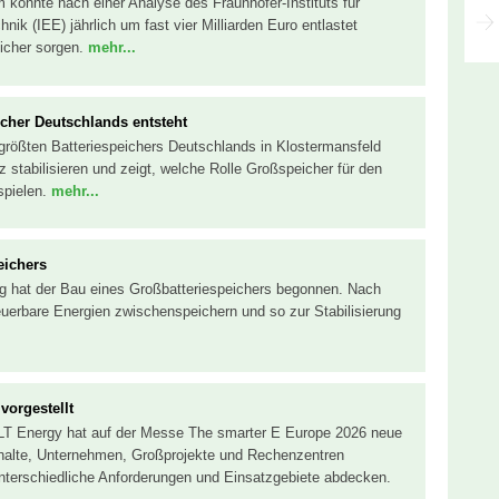
könnte nach einer Analyse des Fraunhofer-Instituts für
ik (IEE) jährlich um fast vier Milliarden Euro entlastet
icher sorgen.
mehr...
icher Deutschlands entsteht
rößten Batteriespeichers Deutschlands in Klostermansfeld
 stabilisieren und zeigt, welche Rolle Großspeicher für den
spielen.
mehr...
eichers
rg hat der Bau eines Großbatteriespeichers begonnen. Nach
erbare Energien zwischenspeichern und so zur Stabilisierung
vorgestellt
OLT Energy hat auf der Messe The smarter E Europe 2026 neue
shalte, Unternehmen, Großprojekte und Rechenzentren
unterschiedliche Anforderungen und Einsatzgebiete abdecken.