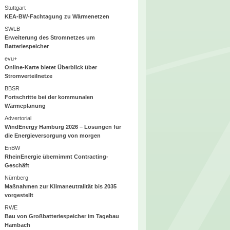
Stuttgart
KEA-BW-Fachtagung zu Wärmenetzen
SWLB
Erweiterung des Stromnetzes um
Batteriespeicher
evu+
Online-Karte bietet Überblick über
Stromverteilnetze
BBSR
Fortschritte bei der kommunalen
Wärmeplanung
Advertorial
WindEnergy Hamburg 2026 – Lösungen für
die Energieversorgung von morgen
EnBW
RheinEnergie übernimmt Contracting-
Geschäft
Nürnberg
Maßnahmen zur Klimaneutralität bis 2035
vorgestellt
RWE
Bau von Großbatteriespeicher im Tagebau
Hambach