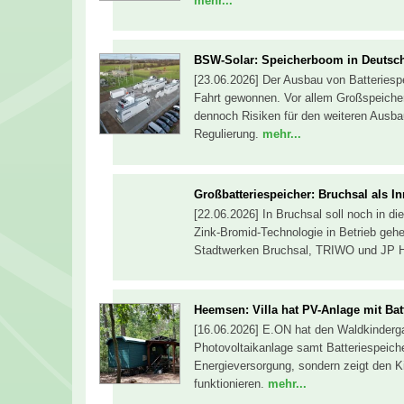
mehr...
BSW-Solar: Speicherboom in Deutsc
[23.06.2026] Der Ausbau von Batteriespe
Fahrt gewonnen. Vor allem Großspeicher
dennoch Risiken für den weiteren Ausb
Regulierung.
mehr...
Großbatteriespeicher: Bruchsal als I
[22.06.2026] In Bruchsal soll noch in d
Zink-Bromid-Technologie in Betrieb ge
Stadtwerken Bruchsal, TRIWO und JP Ho
Heemsen: Villa hat PV-Anlage mit Bat
[16.06.2026] E.ON hat den Waldkinderga
Photovoltaikanlage samt Batteriespeiche
Energieversorgung, sondern zeigt den Ki
funktionieren.
mehr...