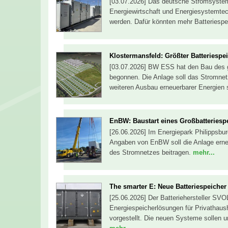
[03.07.2026] Das deutsche Stromsystem 
Energiewirtschaft und Energiesystemtechn
werden. Dafür könnten mehr Batteriespe
Klostermansfeld: Größter Batteriespe
[03.07.2026] BW ESS hat den Bau des g
begonnen. Die Anlage soll das Stromnetz
weiteren Ausbau erneuerbarer Energien 
EnBW: Baustart eines Großbatteriesp
[26.06.2026] Im Energiepark Philippsbu
Angaben von EnBW soll die Anlage erneu
des Stromnetzes beitragen.
mehr...
The smarter E: Neue Batteriespeicher 
[25.06.2026] Der Batteriehersteller SV
Energiespeicherlösungen für Privathau
vorgestellt. Die neuen Systeme sollen 