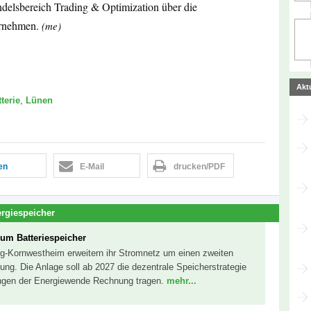
delsbereich Trading & Optimization über die
rnehmen.
(me)
Akt
terie
,
Lünen
len
E-Mail
drucken/PDF
rgiespeicher
um Batteriespeicher
g-Kornwestheim erweitern ihr Stromnetz um einen zweiten
ung. Die Anlage soll ab 2027 die dezentrale Speicherstrategie
ngen der Energiewende Rechnung tragen.
mehr...