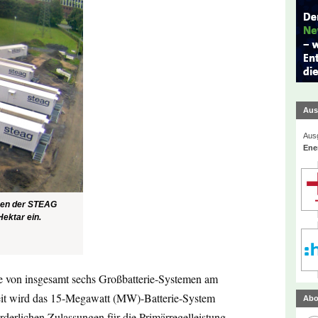
Aus
Ausg
Ene
men der STEAG
ektar ein.
e von insgesamt sechs Großbatterie-Systemen am
it wird das 15-Megawatt (MW)-Batterie-System
Abo
rderlichen Zulassungen für die Primärregelleistung