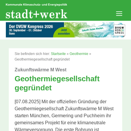
Zum
Inhalt
springen
Men
Sie befinden sich hier:
Startseite
»
Geothermie
»
Geothermiegesellschaft gegründet
Zukunftswärme M West
Geothermiegesellschaft
gegründet
[07.08.2025] Mit der offiziellen Gründung der
Geothermiegesellschaft Zukunftswärme M West
starten München, Germering und Puchheim ihr
gemeinsames Projekt für eine klimaneutrale
Wärmeversorgung. Die erste Bohrung ist