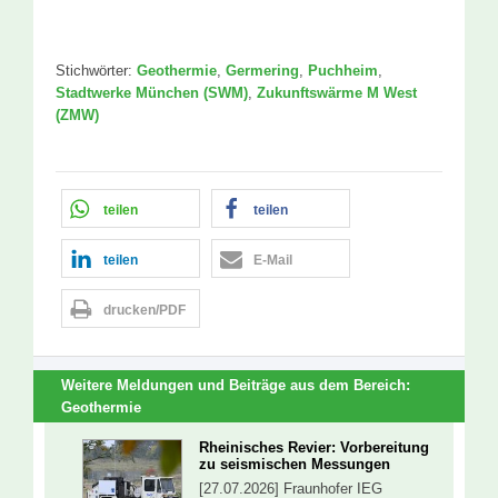
Stichwörter:
Geothermie
,
Germering
,
Puchheim
,
Stadtwerke München (SWM)
,
Zukunftswärme M West
(ZMW)
teilen
teilen
teilen
E-Mail
drucken/PDF
Weitere Meldungen und Beiträge aus dem Bereich:
Geothermie
Rheinisches Revier: Vorbereitung
zu seismischen Messungen
[27.07.2026] Fraunhofer IEG