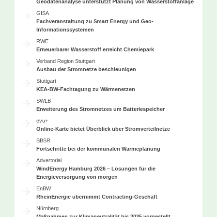
Geodatenanalyse unterstützt Planung von Wasserstoffanlage
GISA
Fachveranstaltung zu Smart Energy und Geo-
Informationssystemen
RWE
Erneuerbarer Wasserstoff erreicht Chemiepark
Verband Region Stuttgart
Ausbau der Stromnetze beschleunigen
Stuttgart
KEA-BW-Fachtagung zu Wärmenetzen
SWLB
Erweiterung des Stromnetzes um Batteriespeicher
evu+
Online-Karte bietet Überblick über Stromverteilnetze
BBSR
Fortschritte bei der kommunalen Wärmeplanung
Advertorial
WindEnergy Hamburg 2026 – Lösungen für die
Energieversorgung von morgen
EnBW
RheinEnergie übernimmt Contracting-Geschäft
Nürnberg
Maßnahmen zur Klimaneutralität bis 2035 vorgestellt