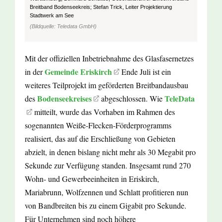
Breitband Bodenseekreis; Stefan Trick, Leiter Projektierung
Stadtwerk am See
(Bildquelle: Teledata GmbH)
Mit der offiziellen Inbetriebnahme des Glasfasernetzes
Gemeinde Eriskirch
in der
Ende Juli ist ein
weiteres Teilprojekt im geförderten Breitbandausbau
Bodenseekreises
TeleData
des
abgeschlossen. Wie
mitteilt, wurde das Vorhaben im Rahmen des
sogenannten Weiße-Flecken-Förderprogramms
realisiert, das auf die Erschließung von Gebieten
abzielt, in denen bislang nicht mehr als 30 Megabit pro
Sekunde zur Verfügung standen. Insgesamt rund 270
Wohn- und Gewerbeeinheiten in Eriskirch,
Mariabrunn, Wolfzennen und Schlatt profitieren nun
von Bandbreiten bis zu einem Gigabit pro Sekunde.
Für Unternehmen sind noch höhere