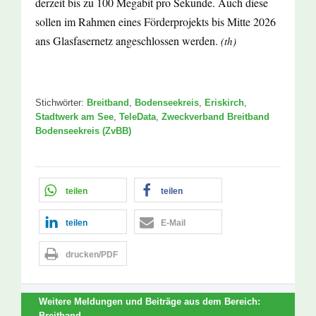
derzeit bis zu 100 Megabit pro Sekunde. Auch diese
sollen im Rahmen eines Förderprojekts bis Mitte 2026
ans Glasfasernetz angeschlossen werden.
(th)
Stichwörter:
Breitband
,
Bodenseekreis
,
Eriskirch
,
Stadtwerk am See
,
TeleData
,
Zweckverband Breitband
Bodenseekreis (ZvBB)
teilen
teilen
teilen
E-Mail
drucken/PDF
Weitere Meldungen und Beiträge aus dem Bereich:
Breitband