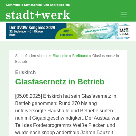
Zum
Inhalt
springen
Men
Sie befinden sich hier:
Startseite
»
Breitband
»
Glasfasernetz in
Betrieb
Eriskirch
Glasfasernetz in Betrieb
[05.08.2025] Eriskirch hat sein Glasfasernetz in
Betrieb genommen: Rund 270 bislang
unterversorgte Haushalte und Betriebe surfen
nun mit Gigabitgeschwindigkeit. Der Ausbau war
Teil des Förderprogramms Weiße Flecken und
wurde nach knapp anderthalb Jahren Bauzeit