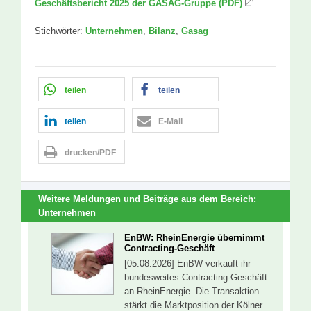
Geschäftsbericht 2025 der GASAG-Gruppe (PDF)
Stichwörter:
Unternehmen
,
Bilanz
,
Gasag
teilen
teilen
teilen
E-Mail
drucken/PDF
Weitere Meldungen und Beiträge aus dem Bereich:
Unternehmen
EnBW: RheinEnergie übernimmt
Contracting-Geschäft
[05.08.2026] EnBW verkauft ihr
bundesweites Contracting-Geschäft
an RheinEnergie. Die Transaktion
stärkt die Marktposition der Kölner