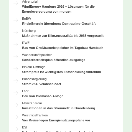
Advertorial
WindEnergy Hamburg 2026 – Lösungen für die
Energieversorgung von morgen
EnBW
RheinEnergie übernimmt Contracting-Geschäft
Nürnberg
Maßnahmen zur Klimaneutralität bis 2035 vorgestellt
RWE
Bau von Großbatteriespeicher im Tagebau Hambach
Wasserstoffspeicher
Sonderbetriebsplan öffentlich ausgelegt
Bitkom-Umfrage
Strompreis ist wichtigstes Entscheidungskriterium
Bundesregierung
StromVKG verabschiedet
Lahr
Bau von Biomasse-Anlage
Mitnetz Strom
Investitionen in das Stromnetz in Brandenburg
Westmittelfranken
Vier Kreise legen Energienutzungspläne vor
BSI