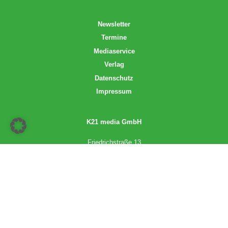
Newsletter
Termine
Mediaservice
Verlag
Datenschutz
Impressum
K21 media GmbH
Friedrichstraße 13
70174 Stuttgart
info@k21media.de
www.k21media.de
2026 © K21 media GmbH