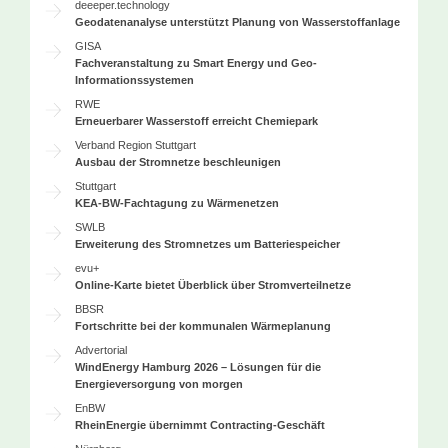
deeeper.technology
Geodatenanalyse unterstützt Planung von Wasserstoffanlage
GISA
Fachveranstaltung zu Smart Energy und Geo-
Informationssystemen
RWE
Erneuerbarer Wasserstoff erreicht Chemiepark
Verband Region Stuttgart
Ausbau der Stromnetze beschleunigen
Stuttgart
KEA-BW-Fachtagung zu Wärmenetzen
SWLB
Erweiterung des Stromnetzes um Batteriespeicher
evu+
Online-Karte bietet Überblick über Stromverteilnetze
BBSR
Fortschritte bei der kommunalen Wärmeplanung
Advertorial
WindEnergy Hamburg 2026 – Lösungen für die
Energieversorgung von morgen
EnBW
RheinEnergie übernimmt Contracting-Geschäft