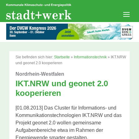
Zum
Inhalt
springen
Men
Sie befinden sich hier:
Startseite
»
Informationstechnik
»
IKT.NRW
und geonet 2.0 kooperieren
Nordrhein-Westfalen
IKT.NRW und geonet 2.0
kooperieren
[01.08.2013] Das Cluster für Informations- und
Kommunikationstechnologien IKT.NRW und das
Projekt geonet 2.0 wollen gemeinsame
Aufgabenbereiche etwa im Rahmen der
Energiewende smarter gestalten.