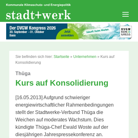
Zum
Inhalt
springen
Men
Sie befinden sich hier:
Startseite
»
Unternehmen
»
Kurs auf
Konsolidierung
Thüga
Kurs auf Konsolidierung
[16.05.2013] Aufgrund schwieriger
energiewirtschaftlicher Rahmenbedingungen
stellt der Stadtwerke-Verbund Thüga die
Weichen auf moderates Wachstum. Dies
kündigte Thüga-Chef Ewald Woste auf der
diesjährigen Jahrespressekonferenz an.