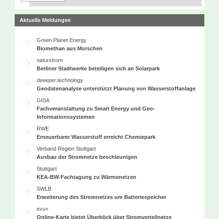
Aktuelle Meldungen
Green Planet Energy
Biomethan aus Morschen
naturstrom
Berliner Stadtwerke beteiligen sich an Solarpark
deeeper.technology
Geodatenanalyse unterstützt Planung von Wasserstoffanlage
GISA
Fachveranstaltung zu Smart Energy und Geo-
Informationssystemen
RWE
Erneuerbarer Wasserstoff erreicht Chemiepark
Verband Region Stuttgart
Ausbau der Stromnetze beschleunigen
Stuttgart
KEA-BW-Fachtagung zu Wärmenetzen
SWLB
Erweiterung des Stromnetzes um Batteriespeicher
evu+
Online-Karte bietet Überblick über Stromverteilnetze