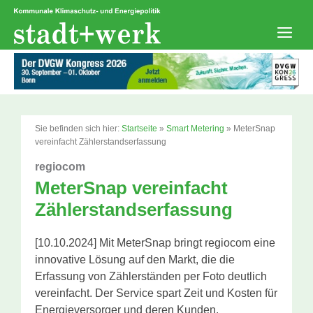
Zum
Inhalt
springen
Men
Sie befinden sich hier:
Startseite
»
Smart Metering
»
MeterSnap
vereinfacht Zählerstandserfassung
regiocom
MeterSnap vereinfacht
Zählerstandserfassung
[10.10.2024] Mit MeterSnap bringt regiocom eine
innovative Lösung auf den Markt, die die
Erfassung von Zählerständen per Foto deutlich
vereinfacht. Der Service spart Zeit und Kosten für
Energieversorger und deren Kunden.