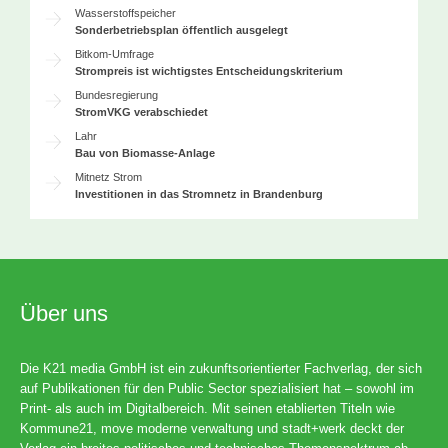
Wasserstoffspeicher
Sonderbetriebsplan öffentlich ausgelegt
Bitkom-Umfrage
Strompreis ist wichtigstes Entscheidungskriterium
Bundesregierung
StromVKG verabschiedet
Lahr
Bau von Biomasse-Anlage
Mitnetz Strom
Investitionen in das Stromnetz in Brandenburg
Über uns
Die K21 media GmbH ist ein zukunftsorientierter Fachverlag, der sich
auf Publikationen für den Public Sector spezialisiert hat – sowohl im
Print- als auch im Digitalbereich. Mit seinen etablierten Titeln wie
Kommune21, move moderne verwaltung und stadt+werk deckt der