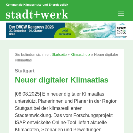
Zum
Inhalt
springen
Men
Sie befinden sich hier:
Startseite
»
Klimaschutz
»
Neuer digitaler
Klimaatlas
Stuttgart
Neuer digitaler Klimaatlas
[08.08.2025] Ein neuer digitaler Klimaatlas
unterstützt Planerinnen und Planer in der Region
Stuttgart bei der klimaresilienten
Stadtentwicklung. Das vom Forschungsprojekt
ISAP entwickelte Online-Tool liefert aktuelle
Klimadaten, Szenarien und Bewertungen