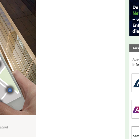
Aus
Ausg
Inf
ation)