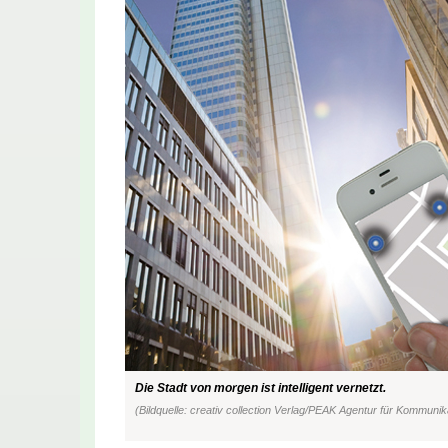
Die Stadt von morgen ist intelligent vernetzt.
(Bildquelle: creativ collection Verlag/PEAK Agentur für Kommunik