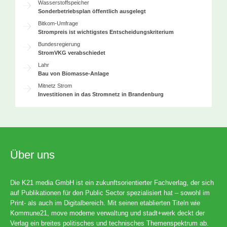
Wasserstoffspeicher
Sonderbetriebsplan öffentlich ausgelegt
Bitkom-Umfrage
Strompreis ist wichtigstes Entscheidungskriterium
Bundesregierung
StromVKG verabschiedet
Lahr
Bau von Biomasse-Anlage
Mitnetz Strom
Investitionen in das Stromnetz in Brandenburg
Über uns
Die K21 media GmbH ist ein zukunftsorientierter Fachverlag, der sich
auf Publikationen für den Public Sector spezialisiert hat – sowohl im
Print- als auch im Digitalbereich. Mit seinen etablierten Titeln wie
Kommune21, move moderne verwaltung und stadt+werk deckt der
Verlag ein breites politisches und technisches Themenspektrum ab.