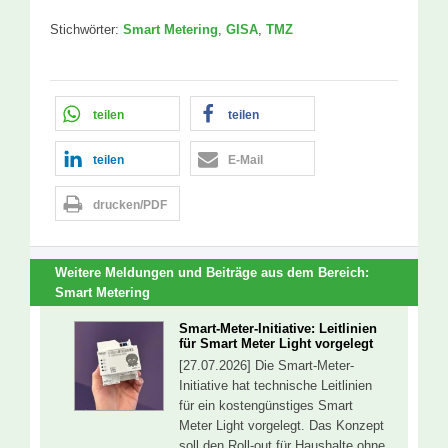
Stichwörter:
Smart Metering
,
GISA
,
TMZ
teilen
teilen
teilen
E-Mail
drucken/PDF
Weitere Meldungen und Beiträge aus dem Bereich:
Smart Metering
Smart-Meter-Initiative: Leitlinien
für Smart Meter Light vorgelegt
[27.07.2026] Die Smart-Meter-
Initiative hat technische Leitlinien
für ein kostengünstiges Smart
Meter Light vorgelegt. Das Konzept
soll den Roll-out für Haushalte ohne