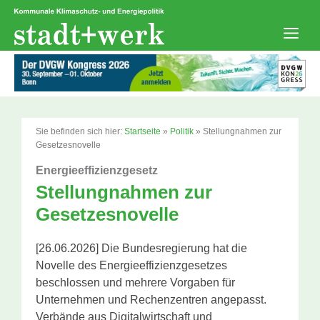
Zum
Inhalt
springen
Men
Sie befinden sich hier:
Startseite
»
Politik
»
Stellungnahmen zur
Gesetzesnovelle
Energieeffizienzgesetz
Stellungnahmen zur
Gesetzesnovelle
[26.06.2026] Die Bundesregierung hat die
Novelle des Energieeffizienzgesetzes
beschlossen und mehrere Vorgaben für
Unternehmen und Rechenzentren angepasst.
Verbände aus Digitalwirtschaft und