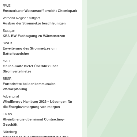
RWE
Erneuerbarer Wasserstoff erreicht Chemiepark
Verband Region Stuttgart
Ausbau der Stromnetze beschleunigen
Stuttgart
KEA-BW-Fachtagung zu Wärmenetzen
SWLB
Erweiterung des Stromnetzes um
Batteriespeicher
evu+
Online-Karte bietet Überblick über
Stromverteilnetze
BBSR
Fortschritte bei der kommunalen
Wärmeplanung
Advertorial
WindEnergy Hamburg 2026 – Lösungen für
die Energieversorgung von morgen
EnBW
RheinEnergie übernimmt Contracting-
Geschäft
Nürnberg
Maßnahmen zur Klimaneutralität bis 2035