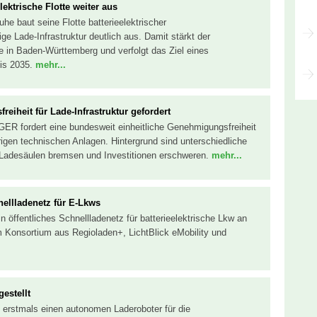
ektrische Flotte weiter aus
e baut seine Flotte batterieelektrischer
e Lade-Infrastruktur deutlich aus. Damit stärkt der
e in Baden-Württemberg und verfolgt das Ziel eines
bis 2035.
mehr...
eiheit für Lade-Infrastruktur gefordert
ER fordert eine bundesweit einheitliche Genehmigungsfreiheit
rigen technischen Anlagen. Hintergrund sind unterschiedliche
Ladesäulen bremsen und Investitionen erschweren.
mehr...
ellladenetz für E-Lkws
 öffentliches Schnellladenetz für batterieelektrische Lkw an
 Konsortium aus Regioladen+, LichtBlick eMobility und
estellt
 erstmals einen autonomen Laderoboter für die