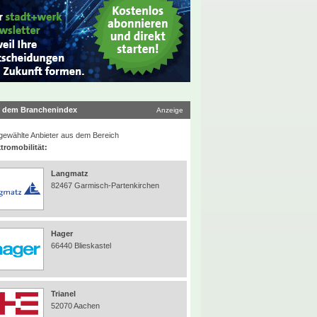
 dem Branchenindex
Anzeige
ewählte Anbieter aus dem Bereich
tromobilität:
Langmatz
82467 Garmisch-Partenkirchen
Hager
66440 Blieskastel
Trianel
52070 Aachen