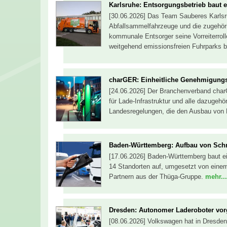
Karlsruhe: Entsorgungsbetrieb baut el
[30.06.2026] Das Team Sauberes Karlsruh
Abfallsammelfahrzeuge und die zugehörig
kommunale Entsorger seine Vorreiterroll
weitgehend emissionsfreien Fuhrparks 
charGER: Einheitliche Genehmigungsfr
[24.06.2026] Der Branchenverband charG
für Lade-Infrastruktur und alle dazugehö
Landesregelungen, die den Ausbau von 
Baden-Württemberg: Aufbau von Schn
[17.06.2026] Baden-Württemberg baut ein
14 Standorten auf, umgesetzt von einem
Partnern aus der Thüga-Gruppe.
mehr...
Dresden: Autonomer Laderoboter vorg
[08.06.2026] Volkswagen hat in Dresden