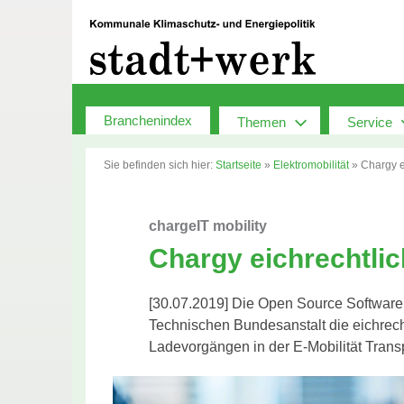
Zum
Inhalt
springen
Branchenindex
Themen
Service
Sie befinden sich hier:
Startseite
»
Elektromobilität
»
Chargy ei
chargeIT mobility
Chargy eichrechtlich
[30.07.2019] Die Open Source Software 
Technischen Bundesanstalt die eichrecht
Ladevorgängen in der E-Mobilität Trans