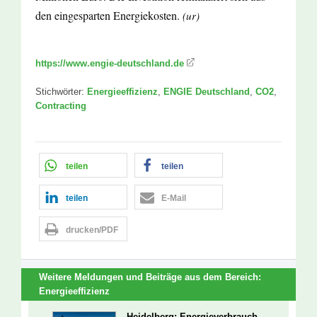
den eingesparten Energiekosten.
(ur)
https://www.engie-deutschland.de
Stichwörter:
Energieeffizienz
,
ENGIE Deutschland
,
CO2
,
Contracting
teilen
teilen
teilen
E-Mail
drucken/PDF
Weitere Meldungen und Beiträge aus dem Bereich:
Energieeffizienz
Heidelberg: Energieverbrauch