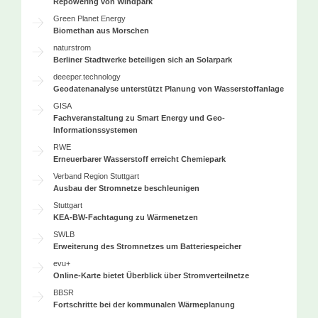
Repowering von Windpark
Green Planet Energy
Biomethan aus Morschen
naturstrom
Berliner Stadtwerke beteiligen sich an Solarpark
deeeper.technology
Geodatenanalyse unterstützt Planung von Wasserstoffanlage
GISA
Fachveranstaltung zu Smart Energy und Geo-
Informationssystemen
RWE
Erneuerbarer Wasserstoff erreicht Chemiepark
Verband Region Stuttgart
Ausbau der Stromnetze beschleunigen
Stuttgart
KEA-BW-Fachtagung zu Wärmenetzen
SWLB
Erweiterung des Stromnetzes um Batteriespeicher
evu+
Online-Karte bietet Überblick über Stromverteilnetze
BBSR
Fortschritte bei der kommunalen Wärmeplanung