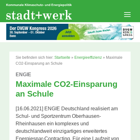
Zum
Inhalt
springen
Men
Sie befinden sich hier:
Startseite
»
Energieeffizienz
»
Maximale
CO2-Einsparung an Schule
ENGIE
Maximale CO2-Einsparung
an Schule
[16.06.2021] ENGIE Deutschland realisiert am
Schul- und Sportzentrum Oberhausen-
Rheinhausen ein komplexes und
deutschlandweit einzigartiges erweitertes
Energiespar-Contracting. Für eine Laufzeit von