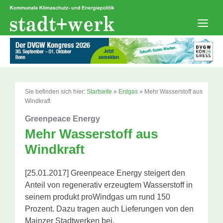
Zum
Inhalt
springen
Men
Sie befinden sich hier:
Startseite
»
Erdgas
»
Mehr Wasserstoff aus
Windkraft
Greenpeace Energy
Mehr Wasserstoff aus
Windkraft
[25.01.2017] Greenpeace Energy steigert den
Anteil von regenerativ erzeugtem Wasserstoff in
seinem produkt proWindgas um rund 150
Prozent. Dazu tragen auch Lieferungen von den
Mainzer Stadtwerken bei.