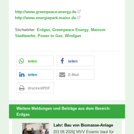
http://www.greenpeace-energy.de
http://www.energiepark-mainz.de
Stichwörter:
Erdgas
,
Greenpeace Energy
,
Mainzer
Stadtwerke
,
Power to Gas
,
Windgas
teilen
teilen
teilen
E-Mail
drucken/PDF
Weitere Meldungen und Beiträge aus dem Bereich:
Erdgas
Lahr: Bau von Biomasse-Anlage
[03.08.2026] MVV Enamic baut für