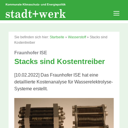
Zum
Inhalt
springen
Men
Sie befinden sich hier:
Startseite
»
Wasserstoff
»
Stacks sind
Kostentreiber
Fraunhofer ISE
Stacks sind Kostentreiber
[10.02.2022] Das Fraunhofer ISE hat eine
detaillierte Kostenanalyse für Wasserelektrolyse-
Systeme erstellt.