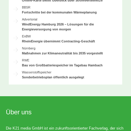
Online-Karte bietet Überblick über Stromverteilnetze
BBSR
Fortschritte bei der kommunalen Wärmeplanung
Advertorial
WindEnergy Hamburg 2026 – Lösungen für die
Energieversorgung von morgen
EnBW
RheinEnergie übernimmt Contracting-Geschäft
Nürnberg
Maßnahmen zur Klimaneutralität bis 2035 vorgestellt
RWE
Bau von Großbatteriespeicher im Tagebau Hambach
Wasserstoffspeicher
Sonderbetriebsplan öffentlich ausgelegt
Über uns
Die K21 media GmbH ist ein zukunftsorientierter Fachverlag, der sich