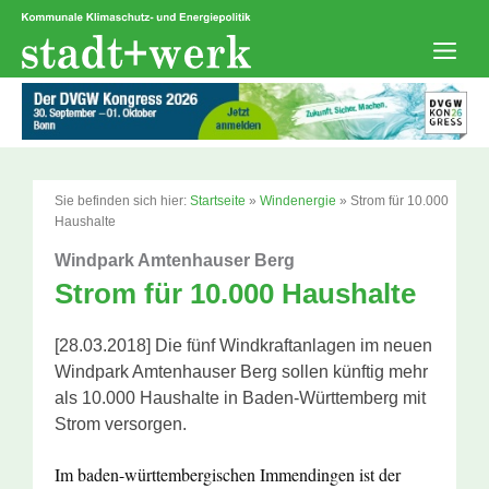
Zum
Inhalt
springen
Men
Sie befinden sich hier:
Startseite
»
Windenergie
»
Strom für 10.000
Haushalte
Windpark Amtenhauser Berg
Strom für 10.000 Haushalte
[28.03.2018] Die fünf Windkraftanlagen im neuen
Windpark Amtenhauser Berg sollen künftig mehr
als 10.000 Haushalte in Baden-Württemberg mit
Strom versorgen.
Im baden-württembergischen Immendingen ist der