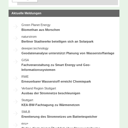
Aktuelle Meldungen
Green Planet Energy
Biomethan aus Morschen
naturstrom
Berliner Stadtwerke beteiligen sich an Solarpark
deeeper.technology
Geodatenanalyse unterstützt Planung von Wasserstoffanlage
GISA
Fachveranstaltung zu Smart Energy und Geo-
Informationssystemen
RWE
Erneuerbarer Wasserstoff erreicht Chemiepark
Verband Region Stuttgart
Ausbau der Stromnetze beschleunigen
Stuttgart
KEA-BW-Fachtagung zu Wärmenetzen
SWLB
Erweiterung des Stromnetzes um Batteriespeicher
evu+