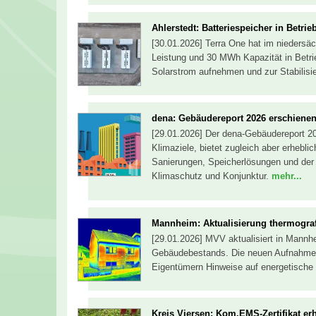
Ahlerstedt: Batteriespeicher in Betr
[30.01.2026] Terra One hat im niedersä
Leistung und 30 MWh Kapazität in Betr
Solarstrom aufnehmen und zur Stabilisi
dena: Gebäudereport 2026 erschiene
[29.01.2026] Der dena-Gebäudereport 20
Klimaziele, bietet zugleich aber erhebl
Sanierungen, Speicherlösungen und der
Klimaschutz und Konjunktur.
mehr...
Mannheim: Aktualisierung thermograf
[29.01.2026] MVV aktualisiert in Mann
Gebäudebestands. Die neuen Aufnahmen
Eigentümern Hinweise auf energetische 
Kreis Viersen: Kom.EMS-Zertifikat er