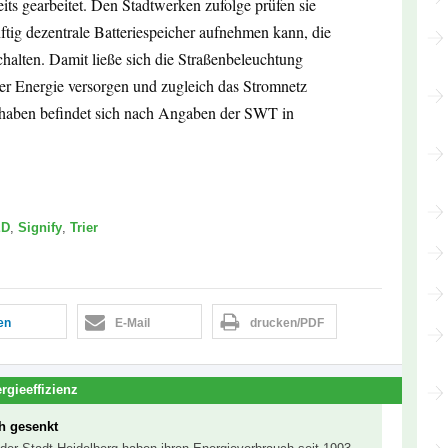
ts gearbeitet. Den Stadtwerken zufolge prüfen sie
nftig dezentrale Batteriespeicher aufnehmen kann, die
lten. Damit ließe sich die Straßenbeleuchtung
rer Energie versorgen und zugleich das Stromnetz
Vorhaben befindet sich nach Angaben der SWT in
ED
,
Signify
,
Trier
len
E-Mail
drucken/PDF
rgieeffizienz
h gesenkt