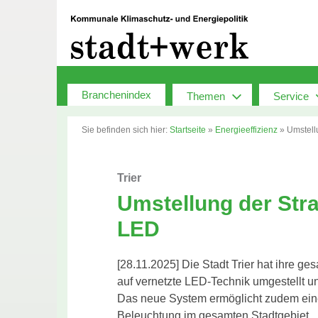
Zum
Inhalt
springen
Branchenindex
Themen
Service
Sie befinden sich hier:
Startseite
»
Energieeffizienz
»
Umstell
Trier
Umstellung der Str
LED
[28.11.2025] Die Stadt Trier hat ihre g
auf vernetzte LED-Technik umgestellt u
Das neue System ermöglicht zudem eine
Beleuchtung im gesamten Stadtgebiet.