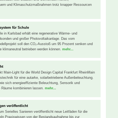
euern und Klimaschutzmaßnahmen trotz knapper Ressourcen
system für Schule
e in Karlsbad erhält eine regenerative Wärme- und
sonden und großer Photovoltaikanlage. Das vom
dellprojekt soll den CO₂-Ausstoß um 95 Prozent senken und
de klimaneutral betrieben werden können.
mehr...
ht
kt Main-Light für die World Design Capital Frankfurt RheinMain
gstechnik für eine autarke, solarbetriebene Außenbeleuchtung.
, wie sich energieeffiziente Beleuchtung, Sensorik und
che Räume kombinieren lassen.
mehr...
gen veröffentlicht
Serielles Sanieren veröffentlicht neue Leitfäden für die
deln Praxiswissen von der Bestandsaufnahme bis zur