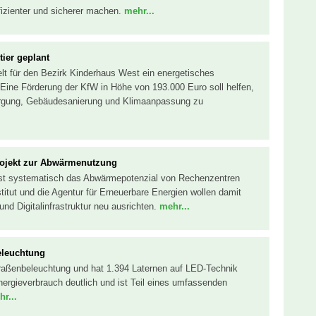
ffizienter und sicherer machen.
mehr...
ier geplant
lt für den Bezirk Kinderhaus West ein energetisches
Eine Förderung der KfW in Höhe von 193.000 Euro soll helfen,
gung, Gebäudesanierung und Klimaanpassung zu
rojekt zur Abwärmenutzung
sst systematisch das Abwärmepotenzial von Rechenzentren
titut und die Agentur für Erneuerbare Energien wollen damit
nd Digitalinfrastruktur neu ausrichten.
mehr...
eleuchtung
traßenbeleuchtung und hat 1.394 Laternen auf LED-Technik
rgieverbrauch deutlich und ist Teil eines umfassenden
r...