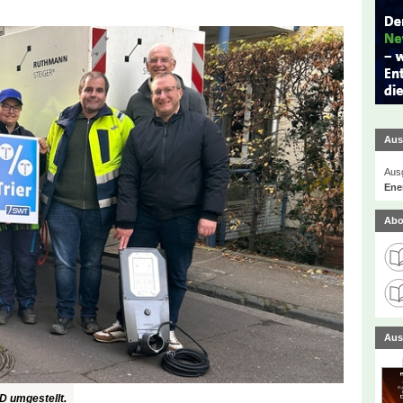
Aus
Ausg
Ener
Abo
Aus
ED umgestellt.