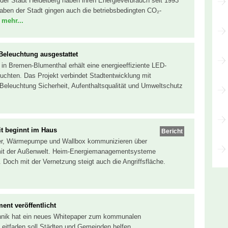
er Stadt Heidelberg haben ihren Energieverbrauch seit 1993
aben der Stadt gingen auch die betriebsbedingten CO₂-
.
mehr...
eleuchtung ausgestattet
n Bremen-Blumenthal erhält eine energieeffiziente LED-
chten. Das Projekt verbindet Stadtentwicklung mit
e Beleuchtung Sicherheit, Aufenthaltsqualität und Umweltschutz
t beginnt im Haus
Bericht
her, Wärmepumpe und Wallbox kommunizieren über
d mit der Außenwelt. Heim-Energiemanagementsysteme
e. Doch mit der Vernetzung steigt auch die Angriffsfläche.
nt veröffentlicht
echnik hat ein neues Whitepaper zum kommunalen
Leitfaden soll Städten und Gemeinden helfen,