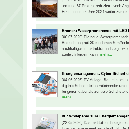
[15.07.2026] Die kommunalen Gebäude d
um rund 67 Prozent reduziert. Nach Ang
Emissionen im Jahr 2024 weiter zurück
Bremen: Weserpromenande mit LED-B
[06.07.2026] Die neue Weserpromenade i
Beleuchtung mit 30 modernen Straßenleu
nachhaltiger Infrastruktur und zeigt, wi
zugleich fördern kann.
mehr...
Energiemanagement: Cyber-Sicherhei
[04.06.2026] PV-Anlage, Batteriespeic
digitale Schnittstellen miteinander un
fungieren dabei als zentrale Schaltstell
mehr...
IfE: Whitepaper zum Energiemanageme
[22.05.2026] Das Institut für Energiet
Energiemanagement veröffentlicht. Der 