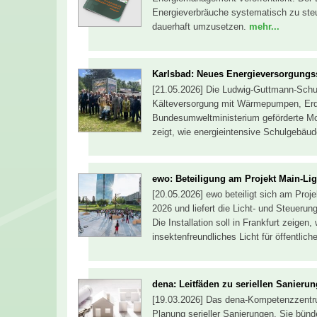
Energieverbräuche systematisch zu st
dauerhaft umzusetzen.
mehr...
Karlsbad: Neues Energieversorgungs
[21.05.2026] Die Ludwig-Guttmann-Schul
Kälteversorgung mit Wärmepumpen, Erd
Bundesumweltministerium geförderte Mo
zeigt, wie energieintensive Schulgebäu
ewo: Beteiligung am Projekt Main-Lig
[20.05.2026] ewo beteiligt sich am Proje
2026 und liefert die Licht- und Steuerun
Die Installation soll in Frankfurt zeigen
insektenfreundliches Licht für öffentli
dena: Leitfäden zu seriellen Sanierun
[19.03.2026] Das dena-Kompetenzzentrum 
Planung serieller Sanierungen. Sie bün