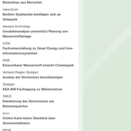
Biomethan aus Morschen
naturstrom
Berliner Stadtwerke beteiligen sich an
Solarpark
deeeper.technology
Geodatenanalyse unterstützt Planung von
Wasserstoffanlage
GISA
Fachveranstaltung zu Smart Energy und Geo-
Informationssystemen
RWE
Erneuerbarer Wasserstoff erreicht Chemiepark
Verband Region Stuttgart
Ausbau der Stromnetze beschleunigen
Stuttgart
KEA-BW-Fachtagung zu Wärmenetzen
SWLB
Erweiterung des Stromnetzes um
Batteriespeicher
evu+
Online-Karte bietet Überblick über
Stromverteilnetze
BBSR