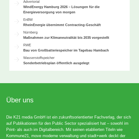
Advertorial
WindEnergy Hamburg 2026 – Lösungen für die
Energieversorgung von morgen
EnBW
RheinEnergie übernimmt Contracting-Geschäft
Nürnberg
Maßnahmen zur Klimaneutralität bis 2035 vorgestellt
RWE
Bau von Großbatteriespeicher im Tagebau Hambach
Wasserstoffspeicher
Sonderbetriebsplan öffentlich ausgelegt
Über uns
Die K21 media GmbH ist ein zukunftsorientierter Fachverlag, der sich
auf Publikationen für den Public Sector spezialisiert hat – sowohl im
Print- als auch im Digitalbereich. Mit seinen etablierten Titeln wie
Kommune21, move moderne verwaltung und stadt+werk deckt der