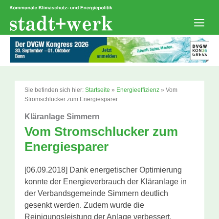
Zum
Inhalt
springen
Men
Sie befinden sich hier:
Startseite
»
Energieeffizienz
»
Vom
Stromschlucker zum Energiesparer
Kläranlage Simmern
Vom Stromschlucker zum
Energiesparer
[06.09.2018] Dank energetischer Optimierung
konnte der Energieverbrauch der Kläranlage in
der Verbandsgemeinde Simmern deutlich
gesenkt werden. Zudem wurde die
Reinigungsleistung der Anlage verbessert.