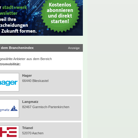
 dem Branchenindex
Anzeige
ewählte Anbieter aus dem Bereich
tromobilität:
Hager
66440 Blieskastel
Langmatz
82467 Garmisch-Partenkirchen
Trianel
52070 Aachen