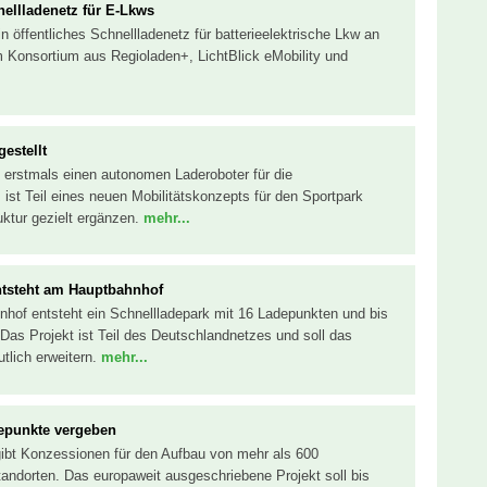
ellladenetz für E-Lkws
 öffentliches Schnellladenetz für batterieelektrische Lkw an
 Konsortium aus Regioladen+, LichtBlick eMobility und
estellt
 erstmals einen autonomen Laderoboter für die
 ist Teil eines neuen Mobilitätskonzepts für den Sportpark
uktur gezielt ergänzen.
mehr...
ntsteht am Hauptbahnhof
hof entsteht ein Schnellladepark mit 16 Ladepunkten und bis
Das Projekt ist Teil des Deutschlandnetzes und soll das
utlich erweitern.
mehr...
depunkte vergeben
gibt Konzessionen für den Aufbau von mehr als 600
andorten. Das europaweit ausgeschriebene Projekt soll bis