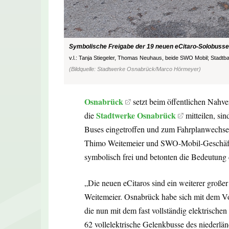
Symbolische Freigabe der 19 neuen eCitaro-Solobusse
v.l.: Tanja Stiegeler, Thomas Neuhaus, beide SWO Mobil; Stadtb
(Bildquelle: Stadtwerke Osnabrück/Marco Hörmeyer)
Osnabrück
setzt beim öffentlichen Nahve
Stadtwerke Osnabrück
die
mitteilen, si
Buses eingetroffen und zum Fahrplanwechsel
Thimo Weitemeier und SWO-Mobil-Geschäftsf
symbolisch frei und betonten die Bedeutung
„Die neuen eCitaros sind ein weiterer großer 
Weitemeier. Osnabrück habe sich mit dem Vor
die nun mit dem fast vollständig elektrische
62 vollelektrische Gelenkbusse des niederlä