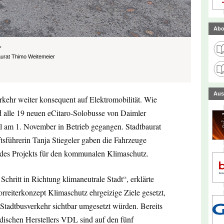
Abo
.
aurat Thimo Weitemeier
Aus
rkehr weiter konsequent auf Elektromobilität. Wie
nd alle 19 neuen eCitaro-Solobusse von Daimler
 am 1. November in Betrieb gegangen. Stadtbaurat
ührerin Tanja Stiegeler gaben die Fahrzeuge
 des Projekts für den kommunalen Klimaschutz.
Schritt in Richtung klimaneutrale Stadt“, erklärte
reiterkonzept Klimaschutz ehrgeizige Ziele gesetzt,
n Stadtbusverkehr sichtbar umgesetzt würden. Bereits
ndischen Herstellers VDL sind auf den fünf