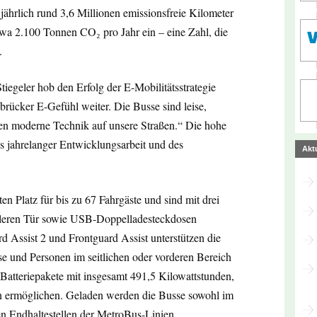
ährlich rund 3,6 Millionen emissionsfreie Kilometer
twa 2.100 Tonnen CO₂ pro Jahr ein – eine Zahl, die
.
egeler hob den Erfolg der E-Mobilitätsstrategie
brücker E-Gefühl weiter. Die Busse sind leise,
gen moderne Technik auf unsere Straßen.“ Die hohe
s jahrelanger Entwicklungsarbeit und des
Akt
n Platz für bis zu 67 Fahrgäste und sind mit drei
ttleren Tür sowie USB-Doppelladesteckdosen
rd Assist 2 und Frontguard Assist unterstützen die
se und Personen im seitlichen oder vorderen Bereich
f Batteriepakete mit insgesamt 491,5 Kilowattstunden,
n ermöglichen. Geladen werden die Busse sowohl im
en Endhaltestellen der MetroBus-Linien.