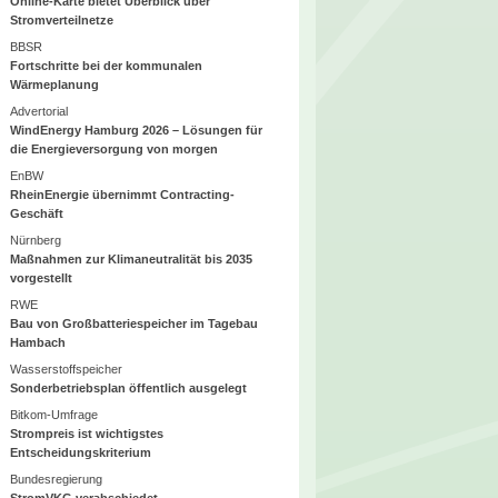
Online-Karte bietet Überblick über
Stromverteilnetze
BBSR
Fortschritte bei der kommunalen
Wärmeplanung
Advertorial
WindEnergy Hamburg 2026 – Lösungen für
die Energieversorgung von morgen
EnBW
RheinEnergie übernimmt Contracting-
Geschäft
Nürnberg
Maßnahmen zur Klimaneutralität bis 2035
vorgestellt
RWE
Bau von Großbatteriespeicher im Tagebau
Hambach
Wasserstoffspeicher
Sonderbetriebsplan öffentlich ausgelegt
Bitkom-Umfrage
Strompreis ist wichtigstes
Entscheidungskriterium
Bundesregierung
StromVKG verabschiedet