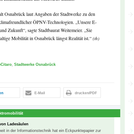
ählt Osnabrück laut Angaben der Stadtwerke zu den
 klimafreundlicher ÖPNV-Technologien. „Unsere E-
und Zukunft“, sagte Stadtbaurat Weitemeier. „Sie
ltige Mobilität in Osnabrück längst Realität ist.“
(th)
eCitaro
,
Stadtwerke Osnabrück
len
E-Mail
drucken/PDF
ktromobilität
 von Ladesäulen
it in der Informationstechnik hat ein Eckpunktepapier zur