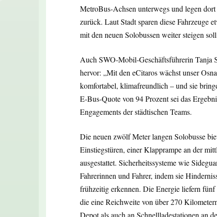
MetroBus-Achsen unterwegs und legen dort j
zurück. Laut Stadt sparen diese Fahrzeuge e
mit den neuen Solobussen weiter steigen soll
Auch SWO-Mobil-Geschäftsführerin Tanja Sti
hervor: „Mit den eCitaros wächst unser Osna
komfortabel, klimafreundlich – und sie brin
E-Bus-Quote von 94 Prozent sei das Ergebni
Engagements der städtischen Teams.
Die neuen zwölf Meter langen Solobusse biete
Einstiegstüren, einer Klapprampe an der mi
ausgestattet. Sicherheitssysteme wie Sidegua
Fahrerinnen und Fahrer, indem sie Hindernis
frühzeitig erkennen. Die Energie liefern fün
die eine Reichweite von über 270 Kilometer
Depot als auch an Schnellladestationen an d