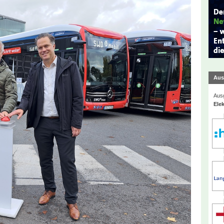
Aus
Ausg
Elek