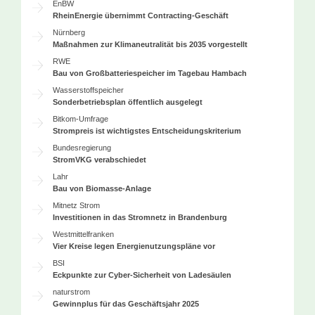
EnBW
RheinEnergie übernimmt Contracting-Geschäft
Nürnberg
Maßnahmen zur Klimaneutralität bis 2035 vorgestellt
RWE
Bau von Großbatteriespeicher im Tagebau Hambach
Wasserstoffspeicher
Sonderbetriebsplan öffentlich ausgelegt
Bitkom-Umfrage
Strompreis ist wichtigstes Entscheidungskriterium
Bundesregierung
StromVKG verabschiedet
Lahr
Bau von Biomasse-Anlage
Mitnetz Strom
Investitionen in das Stromnetz in Brandenburg
Westmittelfranken
Vier Kreise legen Energienutzungspläne vor
BSI
Eckpunkte zur Cyber-Sicherheit von Ladesäulen
naturstrom
Gewinnplus für das Geschäftsjahr 2025