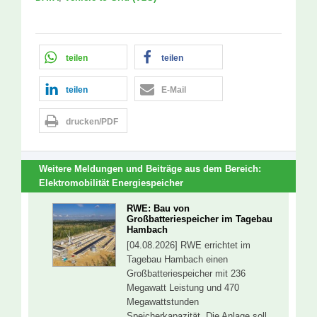
teilen
teilen
teilen
E-Mail
drucken/PDF
Weitere Meldungen und Beiträge aus dem Bereich:
Elektromobilität
Energiespeicher
RWE: Bau von
Großbatteriespeicher im Tagebau
Hambach
[04.08.2026] RWE errichtet im
Tagebau Hambach einen
Großbatteriespeicher mit 236
Megawatt Leistung und 470
Megawattstunden
Speicherkapazität. Die Anlage soll