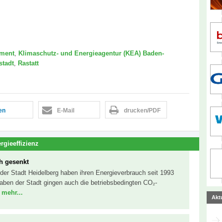
ment
,
Klimaschutz- und Energieagentur (KEA) Baden-
stadt
,
Rastatt
len
E-Mail
drucken/PDF
rgieeffizienz
h gesenkt
er Stadt Heidelberg haben ihren Energieverbrauch seit 1993
aben der Stadt gingen auch die betriebsbedingten CO₂-
.
mehr...
Akt