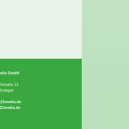
edia GmbH
chstraße 13
tuttgart
k21media.de
21media.de