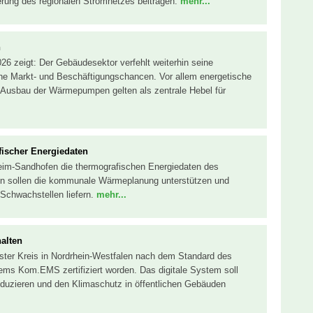
erung des regionalen Stromnetzes beitragen.
mehr...
n
26 zeigt: Der Gebäudesektor verfehlt weiterhin seine
iche Markt- und Beschäftigungschancen. Vor allem energetische
 Ausbau der Wärmepumpen gelten als zentrale Hebel für
ischer Energiedaten
heim-Sandhofen die thermografischen Energiedaten des
 sollen die kommunale Wärmeplanung unterstützen und
Schwachstellen liefern.
mehr...
halten
erster Kreis in Nordrhein-Westfalen nach dem Standard des
 Kom.EMS zertifiziert worden. Das digitale System soll
duzieren und den Klimaschutz in öffentlichen Gebäuden