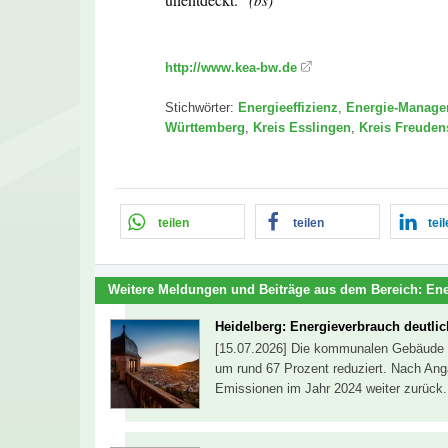
(bs)
http://www.kea-bw.de
Stichwörter:
Energieeffizienz
,
Energie-Manage
Württemberg
,
Kreis Esslingen
,
Kreis Freuden
teilen
teilen
tei
Weitere Meldungen und Beiträge aus dem Bereich:
Ene
Heidelberg: Energieverbrauch deutlic
[15.07.2026] Die kommunalen Gebäude d
um rund 67 Prozent reduziert. Nach Ang
Emissionen im Jahr 2024 weiter zurück