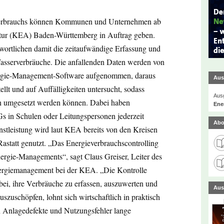
ieverbrauchs können Kommunen und Unternehmen ab
entur (KEA) Baden-Württemberg in Auftrag geben.
twortlichen damit die zeitaufwändige Erfassung und
asserverbräuche. Die anfallenden Daten werden von
nergie-Management-Software aufgenommen, daraus
Aus
ellt und auf Auffälligkeiten untersucht, sodass
Ausg
en umgesetzt werden können. Dabei haben
Ener
s in Schulen oder Leitungspersonen jederzeit
Abo
tleistung wird laut KEA bereits von den Kreisen
Rastatt genutzt. „Das Energieverbrauchscontrolling
nergie-Managements“, sagt Claus Greiser, Leiter des
ergiemanagement bei der KEA. „Die Kontrolle
i, ihre Verbräuche zu erfassen, auszuwerten und
Aus
szuschöpfen, lohnt sich wirtschaftlich in praktisch
en Anlagedefekte und Nutzungsfehler lange