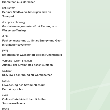
Biomethan aus Morschen
naturstrom
Berliner Stadtwerke beteiligen sich an
Solarpark
deeeper.technology
Geodatenanalyse unterstützt Planung von
Wasserstoffanlage
GISA
Fachveranstaltung zu Smart Energy und Geo-
Informationssystemen
RWE
Erneuerbarer Wasserstoff erreicht Chemiepark
Verband Region Stuttgart
Ausbau der Stromnetze beschleunigen
Stuttgart
KEA-BW-Fachtagung zu Wärmenetzen
SWLB
Erweiterung des Stromnetzes um
Batteriespeicher
evu+
Online-Karte bietet Überblick über
Stromverteilnetze
BBSR