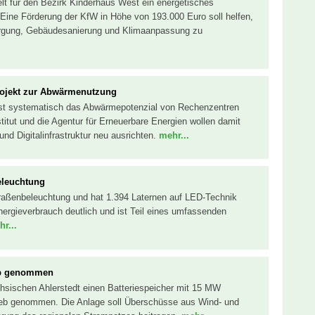
lt für den Bezirk Kinderhaus West ein energetisches
Eine Förderung der KfW in Höhe von 193.000 Euro soll helfen,
gung, Gebäudesanierung und Klimaanpassung zu
rojekt zur Abwärmenutzung
sst systematisch das Abwärmepotenzial von Rechenzentren
titut und die Agentur für Erneuerbare Energien wollen damit
nd Digitalinfrastruktur neu ausrichten.
mehr...
eleuchtung
traßenbeleuchtung und hat 1.394 Laternen auf LED-Technik
rgieverbrauch deutlich und ist Teil eines umfassenden
r...
ieb genommen
chsischen Ahlerstedt einen Batteriespeicher mit 15 MW
ieb genommen. Die Anlage soll Überschüsse aus Wind- und