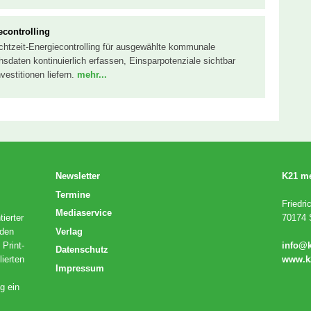
econtrolling
chtzeit-Energiecontrolling für ausgewählte kommunale
hsdaten kontinuierlich erfassen, Einsparpotenziale sichtbar
vestitionen liefern.
mehr...
Newsletter
K21 m
Termine
Friedri
Mediaservice
ierter
70174 S
Verlag
 den
 Print-
info@
Datenschutz
lierten
www.k
Impressum
g ein