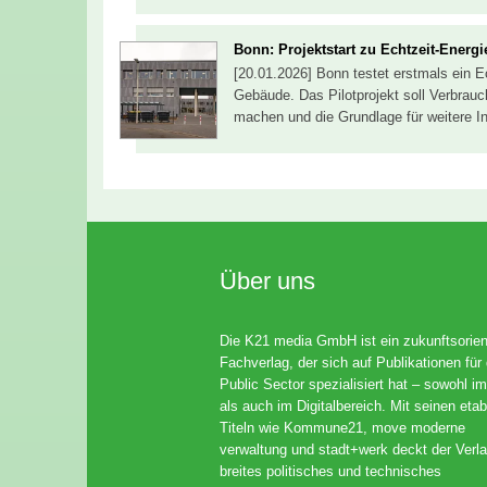
Bonn: Projektstart zu Echtzeit-Energi
[20.01.2026] Bonn testet erstmals ein E
Gebäude. Das Pilotprojekt soll Verbrauc
machen und die Grundlage für weitere In
Über uns
Die K21 media GmbH ist ein zukunftsorient
Fachverlag, der sich auf Publikationen für
Public Sector spezialisiert hat – sowohl im
als auch im Digitalbereich. Mit seinen etab
Titeln wie Kommune21, move moderne
verwaltung und stadt+werk deckt der Verla
breites politisches und technisches