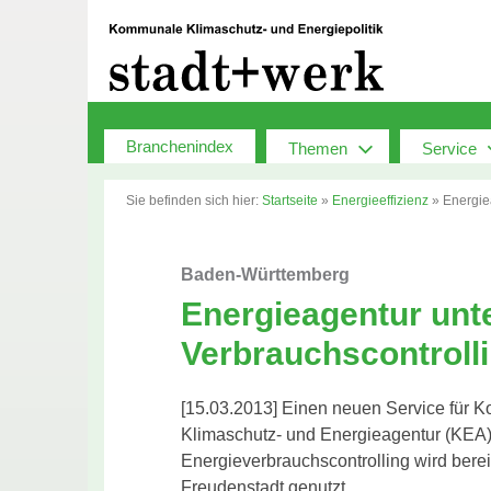
Zum
Inhalt
springen
Branchenindex
Themen
Service
Sie befinden sich hier:
Startseite
»
Energieeffizienz
»
Energie
Baden-Württemberg
Energieagentur unte
Verbrauchscontroll
[15.03.2013] Einen neuen Service für 
Klimaschutz- und Energieagentur (KEA
Energieverbrauchscontrolling wird berei
Freudenstadt genutzt.