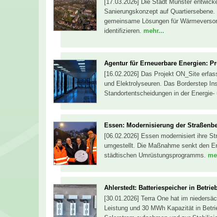
[17.03.2026] Die Stadt Münster entwicke
Sanierungskonzept auf Quartiersebene. 
gemeinsame Lösungen für Wärmeversor
identifizieren.
mehr...
Agentur für Erneuerbare Energien: P
[16.02.2026] Das Projekt ON_Site erfa
und Elektrolyseuren. Das Borderstep Ins
Standortentscheidungen in der Energie- u
Essen: Modernisierung der Straßenb
[06.02.2026] Essen modernisiert ihre S
umgestellt. Die Maßnahme senkt den Ene
städtischen Umrüstungsprogramms.
meh
Ahlerstedt: Batteriespeicher in Betr
[30.01.2026] Terra One hat im niedersä
Leistung und 30 MWh Kapazität in Betr