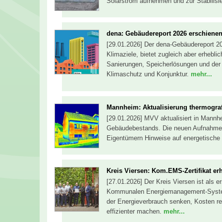
Solarstrom aufnehmen und zur Stabilisi
dena: Gebäudereport 2026 erschiene
[29.01.2026] Der dena-Gebäudereport 20
Klimaziele, bietet zugleich aber erhebl
Sanierungen, Speicherlösungen und der
Klimaschutz und Konjunktur.
mehr...
Mannheim: Aktualisierung thermograf
[29.01.2026] MVV aktualisiert in Mann
Gebäudebestands. Die neuen Aufnahmen
Eigentümern Hinweise auf energetische 
Kreis Viersen: Kom.EMS-Zertifikat er
[27.01.2026] Der Kreis Viersen ist als 
Kommunalen Energiemanagement-Systems
der Energieverbrauch senken, Kosten re
effizienter machen.
mehr...