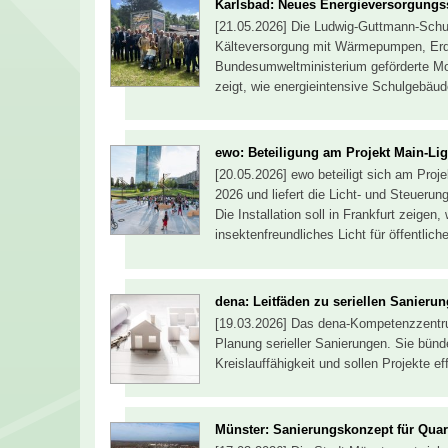
Karlsbad: Neues Energieversorgungs
[21.05.2026] Die Ludwig-Guttmann-Schul
Kälteversorgung mit Wärmepumpen, Erd
Bundesumweltministerium geförderte Mo
zeigt, wie energieintensive Schulgebäu
ewo: Beteiligung am Projekt Main-Lig
[20.05.2026] ewo beteiligt sich am Proje
2026 und liefert die Licht- und Steuerun
Die Installation soll in Frankfurt zeigen
insektenfreundliches Licht für öffentli
dena: Leitfäden zu seriellen Sanierun
[19.03.2026] Das dena-Kompetenzzentrum 
Planung serieller Sanierungen. Sie bün
Kreislauffähigkeit und sollen Projekte e
Münster: Sanierungskonzept für Quart