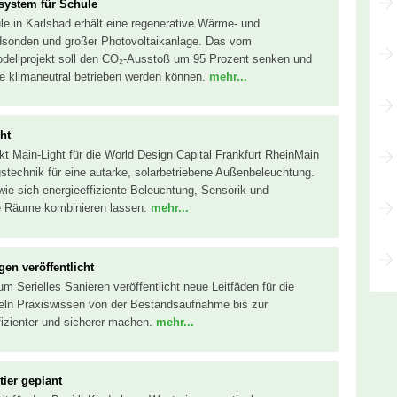
system für Schule
e in Karlsbad erhält eine regenerative Wärme- und
sonden und großer Photovoltaikanlage. Das vom
dellprojekt soll den CO₂-Ausstoß um 95 Prozent senken und
de klimaneutral betrieben werden können.
mehr...
ht
kt Main-Light für die World Design Capital Frankfurt RheinMain
gstechnik für eine autarke, solarbetriebene Außenbeleuchtung.
, wie sich energieeffiziente Beleuchtung, Sensorik und
che Räume kombinieren lassen.
mehr...
gen veröffentlicht
Serielles Sanieren veröffentlicht neue Leitfäden für die
deln Praxiswissen von der Bestandsaufnahme bis zur
ffizienter und sicherer machen.
mehr...
ier geplant