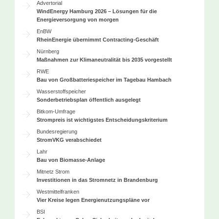
Advertorial
WindEnergy Hamburg 2026 – Lösungen für die
Energieversorgung von morgen
EnBW
RheinEnergie übernimmt Contracting-Geschäft
Nürnberg
Maßnahmen zur Klimaneutralität bis 2035 vorgestellt
RWE
Bau von Großbatteriespeicher im Tagebau Hambach
Wasserstoffspeicher
Sonderbetriebsplan öffentlich ausgelegt
Bitkom-Umfrage
Strompreis ist wichtigstes Entscheidungskriterium
Bundesregierung
StromVKG verabschiedet
Lahr
Bau von Biomasse-Anlage
Mitnetz Strom
Investitionen in das Stromnetz in Brandenburg
Westmittelfranken
Vier Kreise legen Energienutzungspläne vor
BSI