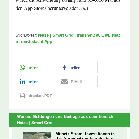
den App-Stores heruntergeladen.
(th)
Stichwörter:
Netze | Smart Grid
,
TransnetBW
,
EWE Netz
,
StromGedacht-App
teilen
teilen
teilen
E-Mail
drucken/PDF
Weitere Meldungen und Beiträge aus dem Bereich:
Netze | Smart Grid
Mitnetz Strom: Investitionen in
das Stromnetz in Brandenburg