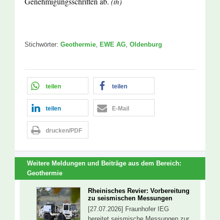
Genehmigungsschritten ab.
(th)
Stichwörter:
Geothermie
,
EWE AG
,
Oldenburg
teilen
teilen
teilen
E-Mail
drucken/PDF
Weitere Meldungen und Beiträge aus dem Bereich:
Geothermie
Rheinisches Revier: Vorbereitung
zu seismischen Messungen
[27.07.2026] Fraunhofer IEG
bereitet seismische Messungen zur