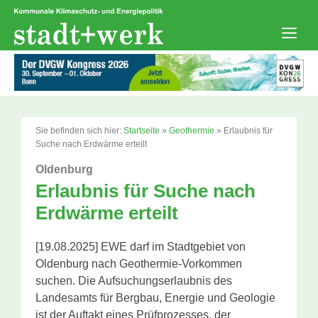
Zum
Inhalt
springen
Men
Sie befinden sich hier:
Startseite
»
Geothermie
»
Erlaubnis für
Suche nach Erdwärme erteilt
Oldenburg
Erlaubnis für Suche nach
Erdwärme erteilt
[19.08.2025] EWE darf im Stadtgebiet von
Oldenburg nach Geothermie-Vorkommen
suchen. Die Aufsuchungserlaubnis des
Landesamts für Bergbau, Energie und Geologie
ist der Auftakt eines Prüfprozesses, der