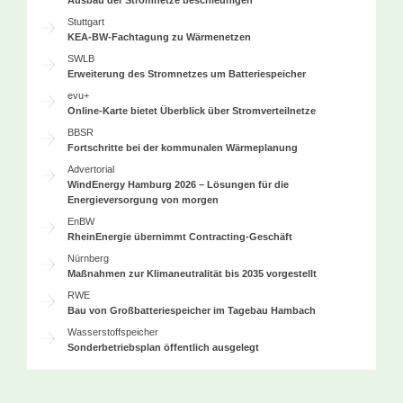
Ausbau der Stromnetze beschleunigen
Stuttgart
KEA-BW-Fachtagung zu Wärmenetzen
SWLB
Erweiterung des Stromnetzes um Batteriespeicher
evu+
Online-Karte bietet Überblick über Stromverteilnetze
BBSR
Fortschritte bei der kommunalen Wärmeplanung
Advertorial
WindEnergy Hamburg 2026 – Lösungen für die
Energieversorgung von morgen
EnBW
RheinEnergie übernimmt Contracting-Geschäft
Nürnberg
Maßnahmen zur Klimaneutralität bis 2035 vorgestellt
RWE
Bau von Großbatteriespeicher im Tagebau Hambach
Wasserstoffspeicher
Sonderbetriebsplan öffentlich ausgelegt