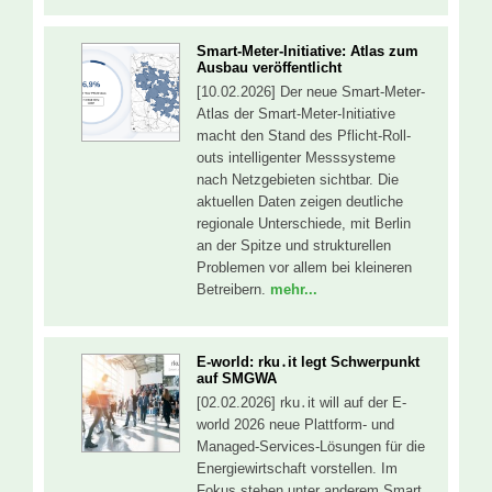
Smart-Meter-Initiative: Atlas zum
Ausbau veröffentlicht
[10.02.2026] Der neue Smart-Meter-
Atlas der Smart-Meter-Initiative
macht den Stand des Pflicht-Roll-
outs intelligenter Messsysteme
nach Netzgebieten sichtbar. Die
aktuellen Daten zeigen deutliche
regionale Unterschiede, mit Berlin
an der Spitze und strukturellen
Problemen vor allem bei kleineren
Betreibern.
mehr...
E-world: rku․it legt Schwerpunkt
auf SMGWA
[02.02.2026] rku․it will auf der E-
world 2026 neue Plattform- und
Managed-Services-Lösungen für die
Energiewirtschaft vorstellen. Im
Fokus stehen unter anderem Smart