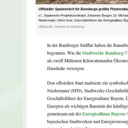
Offizieller Spatenstich für Bambergs größte Photovoltai
v.l.: Stadtwerke-Projektkoordinator Johannes Bergen; Dr. Micha
Niedermaier; Ulrich Geis, Geschäftsführer der Energieallianz Ba
(Bildquelle: Stadtwerke Bamberg)
In der Bamberger Südflur haben die Bauarbe
Stadtwerke Bamberg
begonnen. Wie die
als zwölf Millionen Kilowattstunden Ökostr
Haushalte versorgen.
Den offiziellen Start markierte ein symbolis
Niedermaier (SPD), Stadtwerke-Geschäftsfüh
Geschäftsführer der Energieallianz Bayern.
Energien als wichtigen Baustein der künftig
Energieallianz Bayern
gemeinsam mit der
bayerischen Stadtwerken und Energieverso