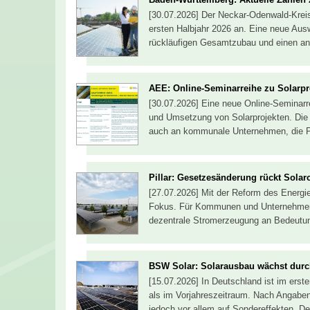
[30.07.2026] Der Neckar-Odenwald-Krei
ersten Halbjahr 2026 an. Eine neue Ausw
rückläufigen Gesamtzubau und einen a
AEE: Online-Seminarreihe zu Solarpr
[30.07.2026] Eine neue Online-Seminar
und Umsetzung von Solarprojekten. Die V
auch an kommunale Unternehmen, die Phot
Pillar: Gesetzesänderung rückt Solar
[27.07.2026] Mit der Reform des Energie
Fokus. Für Kommunen und Unternehmen g
dezentrale Stromerzeugung an Bedeutu
BSW Solar: Solarausbau wächst durc
[15.07.2026] In Deutschland ist im erste
als im Vorjahreszeitraum. Nach Angabe
jedoch vor allem auf Sondereffekten. De