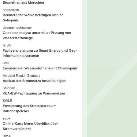
Biomethan aus Morschen
naturstrom
Berliner Stadtwerke beteiligen sich an
Solarpark
deeeper.technology
Geodatenanalyse unterstützt Planung von
Wasserstoffanlage
GISA
Fachveranstaltung zu Smart Energy und Geo-
Informationssystemen
RWE
Erneuerbarer Wasserstoff erreicht Chemiepark
Verband Region Stuttgart
Ausbau der Stromnetze beschleunigen
Stuttgart
KEA-BW-Fachtagung zu Wärmenetzen
SWLB
Erweiterung des Stromnetzes um
Batteriespeicher
evu+
Online-Karte bietet Überblick über
Stromverteilnetze
BBSR