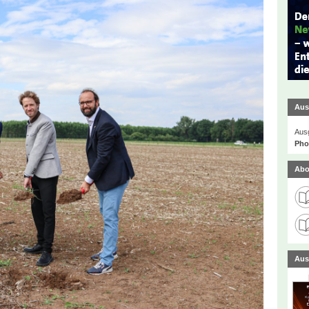
Aus
Ausg
Phot
Abo
Aus