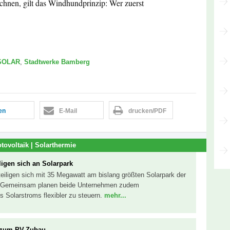
chnen, gilt das Windhundprinzip: Wer zuerst
SOLAR
,
Stadtwerke Bamberg
len
E-Mail
drucken/PDF
tovoltaik | Solarthermie
ligen sich an Solarpark
teiligen sich mit 35 Megawatt am bislang größten Solarpark der
r). Gemeinsam planen beide Unternehmen zudem
s Solarstroms flexibler zu steuern.
mehr...
 zum PV-Zubau