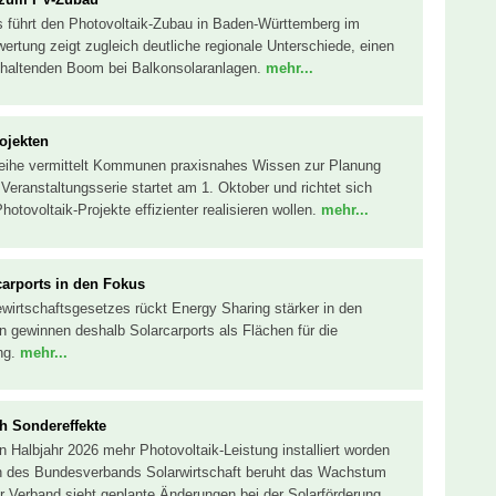
s führt den Photovoltaik-Zubau in Baden-Württemberg im
ertung zeigt zugleich deutliche regionale Unterschiede, einen
nhaltenden Boom bei Balkonsolaranlagen.
mehr...
ojekten
reihe vermittelt Kommunen praxisnahes Wissen zur Planung
eranstaltungsserie startet am 1. Oktober und richtet sich
ovoltaik-Projekte effizienter realisieren wollen.
mehr...
carports in den Fokus
wirtschaftsgesetzes rückt Energy Sharing stärker in den
ewinnen deshalb Solarcarports als Flächen für die
ng.
mehr...
h Sondereffekte
n Halbjahr 2026 mehr Photovoltaik-Leistung installiert worden
n des Bundesverbands Solarwirtschaft beruht das Wachstum
r Verband sieht geplante Änderungen bei der Solarförderung