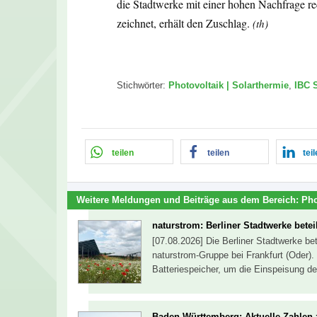
die Stadtwerke mit einer hohen Nachfrage re
zeichnet, erhält den Zuschlag.
(th)
Stichwörter:
Photovoltaik | Solarthermie
,
IBC 
teilen
teilen
tei
Weitere Meldungen und Beiträge aus dem Bereich:
Pho
naturstrom: Berliner Stadtwerke betei
[07.08.2026] Die Berliner Stadtwerke be
naturstrom-Gruppe bei Frankfurt (Ode
Batteriespeicher, um die Einspeisung de
Baden-Württemberg: Aktuelle Zahlen