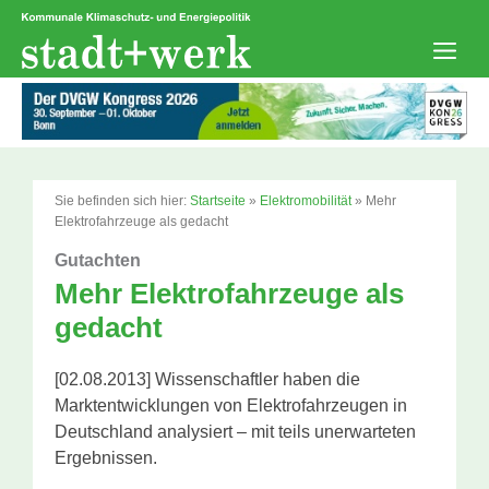
Zum
Inhalt
springen
Men
Sie befinden sich hier:
Startseite
»
Elektromobilität
»
Mehr
Elektrofahrzeuge als gedacht
Gutachten
Mehr Elektrofahrzeuge als
gedacht
[02.08.2013] Wissenschaftler haben die
Marktentwicklungen von Elektrofahrzeugen in
Deutschland analysiert – mit teils unerwarteten
Ergebnissen.