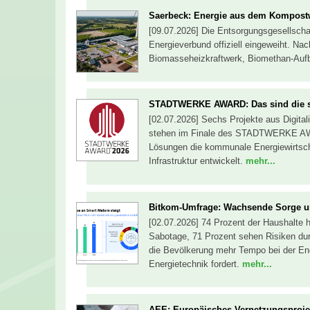
Saerbeck: Energie aus dem Kompost
[09.07.2026] Die Entsorgungsgesellscha
Energieverbund offiziell eingeweiht. N
Biomasseheizkraftwerk, Biomethan-Auf
STADTWERKE AWARD: Das sind die se
[02.07.2026] Sechs Projekte aus Digital
stehen im Finale des STADTWERKE AWA
Lösungen die kommunale Energiewirtscha
Infrastruktur entwickelt.
mehr...
Bitkom-Umfrage: Wachsende Sorge 
[02.07.2026] 74 Prozent der Haushalte h
Sabotage, 71 Prozent sehen Risiken dur
die Bevölkerung mehr Tempo bei der Ene
Energietechnik fordert.
mehr...
AEE: Europäisches Vernetzungsprojekt