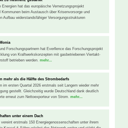
re Energien hat das europäische Vernetzungsprojekt
oll Kommunen beim Austausch über Krisenvorsorge und
 Aufbau widerstandsfähiger Versorgungsstrukturen
oMonia
und Forschungspartnern hat Everllence das Forschungsprojekt
icklung von Kraftwerkskonzepten mit gasbetriebenen Viertakt-
stoff betrieben werden.
mehr...
n mehr als die Hälfte des Strombedarfs
n im ersten Quartal 2026 erstmals seit Langem wieder mehr
gung gestellt. Gleichzeitig wurde Deutschland dank deutlich
orte erneut zum Nettoexporteur von Strom.
mehr...
haften unter einem Dach
 vereint erstmals 150 Energiegenossenschaften unter ihrem
gie Kassel & Söhre wächst das Netzwerk weiter und stärkt die