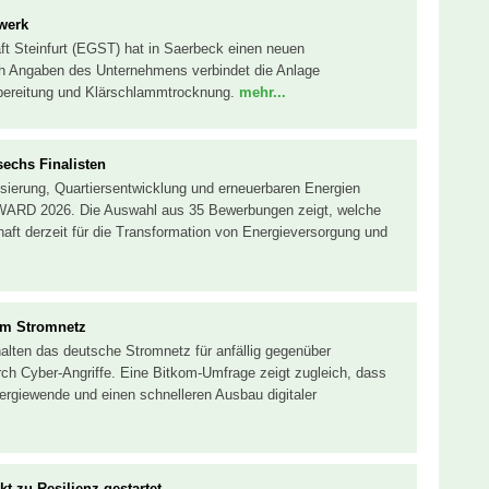
werk
ft Steinfurt (EGST) hat in Saerbeck einen neuen
ach Angaben des Unternehmens verbindet die Anlage
bereitung und Klärschlammtrocknung.
mehr...
chs Finalisten
isierung, Quartiersentwicklung und erneuerbaren Energien
RD 2026. Die Auswahl aus 35 Bewerbungen zeigt, welche
ft derzeit für die Transformation von Energieversorgung und
um Stromnetz
alten das deutsche Stromnetz für anfällig gegenüber
ch Cyber-Angriffe. Eine Bitkom-Umfrage zeigt zugleich, dass
rgiewende und einen schnelleren Ausbau digitaler
 zu Resilienz gestartet