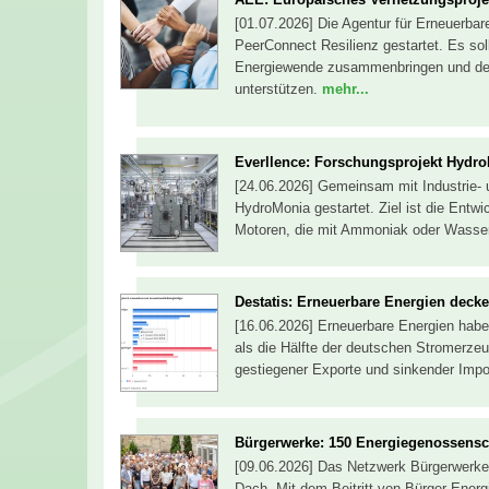
[01.07.2026] Die Agentur für Erneuerba
PeerConnect Resilienz gestartet. Es s
Energiewende zusammenbringen und den
unterstützen.
mehr...
Everllence: Forschungsprojekt Hydr
[24.06.2026] Gemeinsam mit Industrie- 
HydroMonia gestartet. Ziel ist die Entw
Motoren, die mit Ammoniak oder Wasser
Destatis: Erneuerbare Energien decke
[16.06.2026] Erneuerbare Energien habe
als die Hälfte der deutschen Stromerzeu
gestiegener Exporte und sinkender Imp
Bürgerwerke: 150 Energiegenossensc
[09.06.2026] Das Netzwerk Bürgerwerke
Dach. Mit dem Beitritt von Bürger Ener