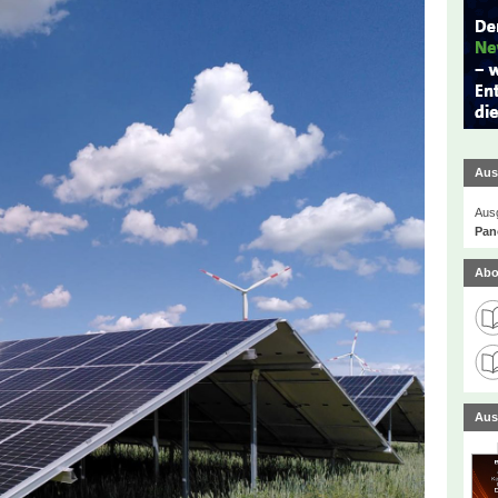
Aus
Ausg
Pan
Abo
Aus