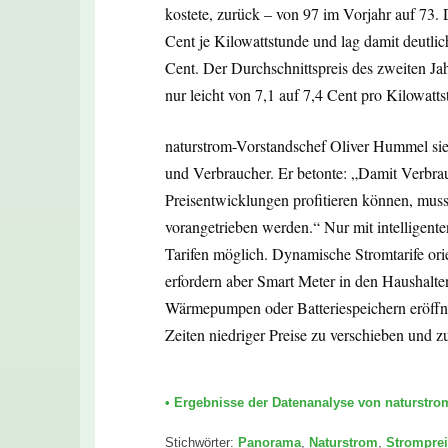
kostete, zurück – von 97 im Vorjahr auf 73. 
Cent je Kilowattstunde und lag damit deutli
Cent. Der Durchschnittspreis des zweiten Jahr
nur leicht von 7,1 auf 7,4 Cent pro Kilowatts
naturstrom-Vorstandschef Oliver Hummel sie
und Verbraucher. Er betonte: „Damit Verbr
Preisentwicklungen profitieren können, mus
vorangetrieben werden.“ Nur mit intelligent
Tarifen möglich. Dynamische Stromtarife orie
erfordern aber Smart Meter in den Haushalten
Wärmepumpen oder Batteriespeichern eröffne
Zeiten niedriger Preise zu verschieben und z
• Ergebnisse der Datenanalyse von naturstro
Stichwörter:
Panorama
,
Naturstrom
,
Strompre