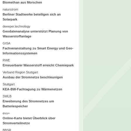
Biomethan aus Morschen
naturstrom
Berliner Stadtwerke beteiligen sich an
Solarpark
deeeper.technology
Geodatenanalyse unterstützt Planung von
Wasserstoffanlage
GISA
Fachveranstaltung zu Smart Energy und Geo-
Informationssystemen
RWE
Erneuerbarer Wasserstoff erreicht Chemiepark
Verband Region Stuttgart
Ausbau der Stromnetze beschleunigen
Stuttgart
KEA-BW-Fachtagung zu Wärmenetzen
SWLB
Erweiterung des Stromnetzes um
Batteriespeicher
evu+
Online-Karte bietet Überblick über
Stromverteilnetze
BBSR