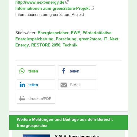
http://www.next-energy.de
Informationen zum green2store-Projekt
Informationen zum green2store-Projekt
Stichwörter:
Energiespeicher
,
EWE
,
Förderinitiative
Energiespeicherung
,
Forschung
,
green2store
,
IT
,
Next
Energy
,
RESTORE 2050
,
Technik
teilen
teilen
teilen
E-Mail
drucken/PDF
Weitere Meldungen und Beiträge aus dem Bereich:
Energiespeicher
SWLB: Erweiterung des