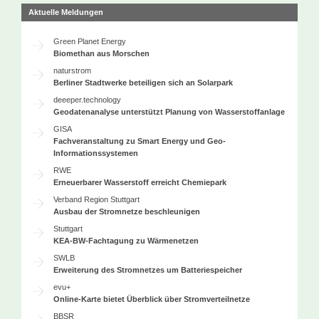
Aktuelle Meldungen
Green Planet Energy
Biomethan aus Morschen
naturstrom
Berliner Stadtwerke beteiligen sich an Solarpark
deeeper.technology
Geodatenanalyse unterstützt Planung von Wasserstoffanlage
GISA
Fachveranstaltung zu Smart Energy und Geo-
Informationssystemen
RWE
Erneuerbarer Wasserstoff erreicht Chemiepark
Verband Region Stuttgart
Ausbau der Stromnetze beschleunigen
Stuttgart
KEA-BW-Fachtagung zu Wärmenetzen
SWLB
Erweiterung des Stromnetzes um Batteriespeicher
evu+
Online-Karte bietet Überblick über Stromverteilnetze
BBSR