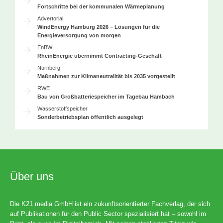
Fortschritte bei der kommunalen Wärmeplanung
Advertorial
WindEnergy Hamburg 2026 – Lösungen für die
Energieversorgung von morgen
EnBW
RheinEnergie übernimmt Contracting-Geschäft
Nürnberg
Maßnahmen zur Klimaneutralität bis 2035 vorgestellt
RWE
Bau von Großbatteriespeicher im Tagebau Hambach
Wasserstoffspeicher
Sonderbetriebsplan öffentlich ausgelegt
Über uns
Die K21 media GmbH ist ein zukunftsorientierter Fachverlag, der sich
auf Publikationen für den Public Sector spezialisiert hat – sowohl im