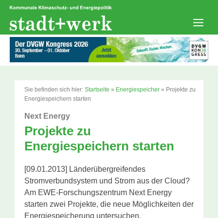
Zum
Inhalt
springen
Men
Sie befinden sich hier:
Startseite
»
Energiespeicher
»
Projekte zu
Energiespeichern starten
Next Energy
Projekte zu
Energiespeichern starten
[09.01.2013] Länderübergreifendes
Stromverbundsystem und Strom aus der Cloud?
Am EWE-Forschungszentrum Next Energy
starten zwei Projekte, die neue Möglichkeiten der
Energiespeicherung untersuchen.