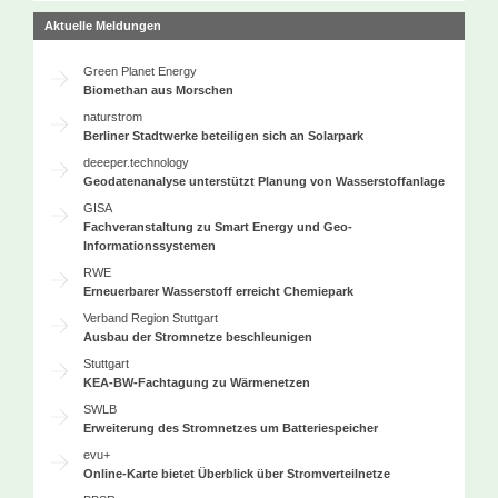
Aktuelle Meldungen
Green Planet Energy
Biomethan aus Morschen
naturstrom
Berliner Stadtwerke beteiligen sich an Solarpark
deeeper.technology
Geodatenanalyse unterstützt Planung von Wasserstoffanlage
GISA
Fachveranstaltung zu Smart Energy und Geo-
Informationssystemen
RWE
Erneuerbarer Wasserstoff erreicht Chemiepark
Verband Region Stuttgart
Ausbau der Stromnetze beschleunigen
Stuttgart
KEA-BW-Fachtagung zu Wärmenetzen
SWLB
Erweiterung des Stromnetzes um Batteriespeicher
evu+
Online-Karte bietet Überblick über Stromverteilnetze