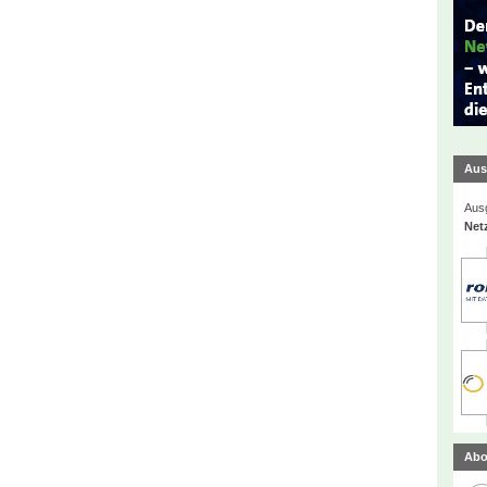
Aus
Ausg
Net
Abo