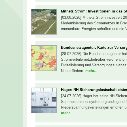
Mitnetz Strom: Investitionen in das 
[03.08.2026] Mitnetz Strom investiert 2
Modernisierung des Stromnetzes in Bran
erneuerbare Energien schaffen und die 
Bundesnetzagentur: Kar­te zur Ver­sor­gu
[28.07.2026] Die Bundesnetzagentur hat
Stromverteilernetzbetreiber veröffentli
Digitalisierung und Versorgungszuverläs
Netze fördern.
mehr...
Hager: NH-Sicherungslastschaltleiste
[24.07.2026] Hager hat seine NH-Sicherun
Sammelschienensysteme grundlegend über
Niederspannungsverteilungen erhöhen u
mehr...