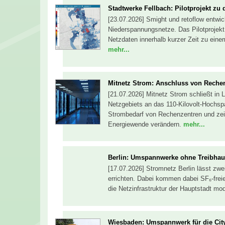
Stadtwerke Fellbach: Pilotprojekt zu
[23.07.2026] Smight und retoflow entwi
Niederspannungsnetze. Das Pilotprojekt
Netzdaten innerhalb kurzer Zeit zu eine
mehr...
Mitnetz Strom: Anschluss von Rech
[21.07.2026] Mitnetz Strom schließt in
Netzgebiets an das 110-Kilovolt-Hochsp
Strombedarf von Rechenzentren und zeigt
Energiewende verändern.
mehr...
Berlin: Umspannwerke ohne Treibha
[17.07.2026] Stromnetz Berlin lässt zw
errichten. Dabei kommen dabei SF₆-freie
die Netzinfrastruktur der Hauptstadt m
Wiesbaden: Umspannwerk für die Cit