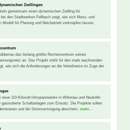
 dynamischen Zwillingen
ckeln gemeinsam einen dynamischen Zwilling für
 bei den Stadtwerken Fellbach zeigt, wie sich Mess- und
m Modell für Planung und Netzbetrieb verknüpfen lassen.
enzentrum
 Lübbenau das bislang größte Rechenzentrum seines
annungsnetz an. Das Projekt steht für den stark wachsenden
, wie sich die Anforderungen an die Verteilnetze im Zuge der
usgas
ei neue 110-Kilovolt-Umspannwerke in Wittenau und Neukölln
 gasisolierte Schaltanlagen zum Einsatz. Die Projekte sollen
odernisieren und die Stromversorgung absichern.
mehr...
y