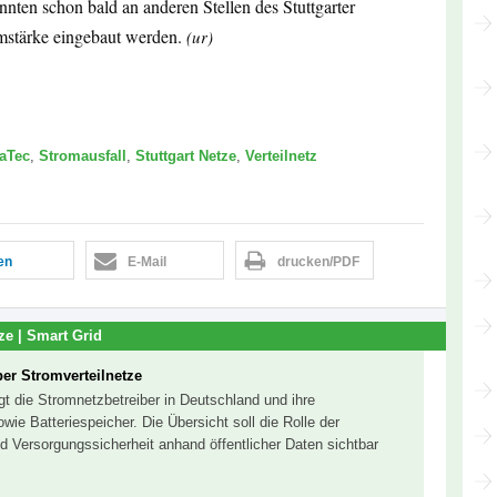
önnten schon bald an anderen Stellen des Stuttgarter
mstärke eingebaut werden.
(ur)
aTec
,
Stromausfall
,
Stuttgart Netze
,
Verteilnetz
len
E-Mail
drucken/PDF
ze | Smart Grid
ber Stromverteilnetze
gt die Stromnetzbetreiber in Deutschland und ihre
e Batteriespeicher. Die Übersicht soll die Rolle der
nd Versorgungssicherheit anhand öffentlicher Daten sichtbar