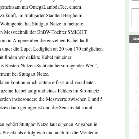
er gemeinsam mit OmegaLambdaTec, einem
 Zukunft, im Stuttgarter Stadtteil Bergheim-
 Wohngebiet hat Stuttgart Netze in mehrere
onen Messtechnik der EnBW-Tochter SMIGHT
rom in Ampere über die einzelnen Kabel läuft.
Akt
n unter die Lupe. Lediglich an 20 von 170 möglichen
t finden wir defekte Kabel mit einer
aus Kosten-Nutzen-Sicht ein hervorragender Wert“,
ment bei Stuttgart Netze.
ten kontinuierlich online erfasst und verarbeitet.
einzelne Kabel aufgrund eines Fehlers im Stromnetz
 werden insbesondere die Messwerte zwischen 0 und 5
zes dann geringer ist und die Sensitivität somit
n gehört Stuttgart Netze laut eigenen Angaben in
s Projekt als erfolgreich und auch für die Monteure