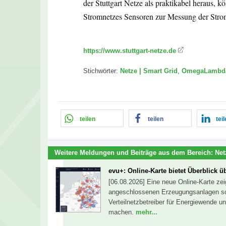
der Stuttgart Netze als praktikabel heraus, k
Stromnetzes Sensoren zur Messung der Stro
https://www.stuttgart-netze.de
Stichwörter:
Netze | Smart Grid
,
OmegaLambd
teilen
teilen
tei
Weitere Meldungen und Beiträge aus dem Bereich:
Net
evu+: Online-Karte bietet Überblick ü
[06.08.2026] Eine neue Online-Karte zei
angeschlossenen Erzeugungsanlagen sowi
Verteilnetzbetreiber für Energiewende u
machen.
mehr...