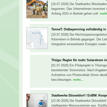
[16.07.2026] Die Stadtwerke Wiesbade
begonnen. Das Unternehmen investiert n
Anfang 2031 in Betrieb gehen soll.
mehr
TenneT: Ostbayernring vollständig in 
[15.07.2026] Die Höchstspannungsleitun
Kilometern in Betrieb gegangen. Die Leit
Integration erneuerbarer Energien sowie
Thüga: Regler für mehr Solarstrom i
[01.07.2026] Ein Pilotprojekt in Thürin
bestehender Stromnetze. Nach Angaben 
Aufnahme von Photovoltaik-Strom deutl
beschleunigen.
mehr...
Stadtwerke Düsseldorf / EnBW: Kooper
[22.06.2026] Die Stadtwerke Düsseldorf
intelligenten Messsystemen aus. Künfti