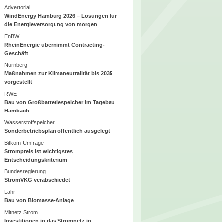
Advertorial
WindEnergy Hamburg 2026 – Lösungen für
die Energieversorgung von morgen
EnBW
RheinEnergie übernimmt Contracting-
Geschäft
Nürnberg
Maßnahmen zur Klimaneutralität bis 2035
vorgestellt
RWE
Bau von Großbatteriespeicher im Tagebau
Hambach
Wasserstoffspeicher
Sonderbetriebsplan öffentlich ausgelegt
Bitkom-Umfrage
Strompreis ist wichtigstes
Entscheidungskriterium
Bundesregierung
StromVKG verabschiedet
Lahr
Bau von Biomasse-Anlage
Mitnetz Strom
Investitionen in das Stromnetz in