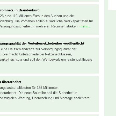
Stromnetz in Brandenburg
026 rund 119 Millionen Euro in den Ausbau und die
denburg. Die Vorhaben sollen zusätzliche Netzkapazitäten für
Versorgungssicherheit in mehreren Regionen stärken.
mehr...
ngs­qua­li­tät der Verteilernetzbetreiber veröffentlicht
 eine Deutschlandkarte zur Versorgungsqualität der
cht. Sie macht Unterschiede bei Netzanschlüssen,
sigkeit sichtbar und soll den Wettbewerb um leistungsfähigere
n überarbeitet
gslastschaltleisten für 185-Millimeter-
arbeitet. Die neue Baureihe soll die Sicherheit in
nd zugleich Wartung, Überwachung und Montage erleichtern.