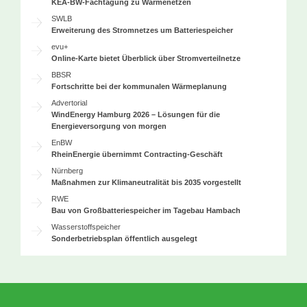
KEA-BW-Fachtagung zu Wärmenetzen
SWLB
Erweiterung des Stromnetzes um Batteriespeicher
evu+
Online-Karte bietet Überblick über Stromverteilnetze
BBSR
Fortschritte bei der kommunalen Wärmeplanung
Advertorial
WindEnergy Hamburg 2026 – Lösungen für die
Energieversorgung von morgen
EnBW
RheinEnergie übernimmt Contracting-Geschäft
Nürnberg
Maßnahmen zur Klimaneutralität bis 2035 vorgestellt
RWE
Bau von Großbatteriespeicher im Tagebau Hambach
Wasserstoffspeicher
Sonderbetriebsplan öffentlich ausgelegt