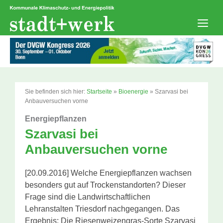
Zum
Inhalt
springen
Men
Sie befinden sich hier:
Startseite
»
Bioenergie
»
Szarvasi bei
Anbauversuchen vorne
Energiepflanzen
Szarvasi bei
Anbauversuchen vorne
[20.09.2016] Welche Energiepflanzen wachsen
besonders gut auf Trockenstandorten? Dieser
Frage sind die Landwirtschaftlichen
Lehranstalten Triesdorf nachgegangen. Das
Ergebnis: Die Riesenweizengras-Sorte Szarvasi