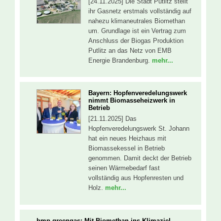
[24.11.2025] Die Stadt Putlitz stellt
ihr Gasnetz erstmals vollständig auf
nahezu klimaneutrales Biomethan
um. Grundlage ist ein Vertrag zum
Anschluss der Biogas Produktion
Putlitz an das Netz von EMB
Energie Brandenburg.
mehr...
Bayern: Hopfenveredelungswerk
nimmt Biomasseheizwerk in
Betrieb
[21.11.2025] Das
Hopfenveredelungswerk St. Johann
hat ein neues Heizhaus mit
Biomassekessel in Betrieb
genommen. Damit deckt der Betrieb
seinen Wärmebedarf fast
vollständig aus Hopfenresten und
Holz.
mehr...
bmp greengas: Mit Biomethan ins Klimaziel