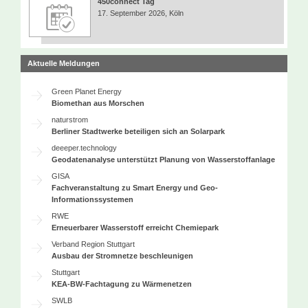
450connect Tag
17. September 2026, Köln
Aktuelle Meldungen
Green Planet Energy
Biomethan aus Morschen
naturstrom
Berliner Stadtwerke beteiligen sich an Solarpark
deeeper.technology
Geodatenanalyse unterstützt Planung von Wasserstoffanlage
GISA
Fachveranstaltung zu Smart Energy und Geo-
Informationssystemen
RWE
Erneuerbarer Wasserstoff erreicht Chemiepark
Verband Region Stuttgart
Ausbau der Stromnetze beschleunigen
Stuttgart
KEA-BW-Fachtagung zu Wärmenetzen
SWLB