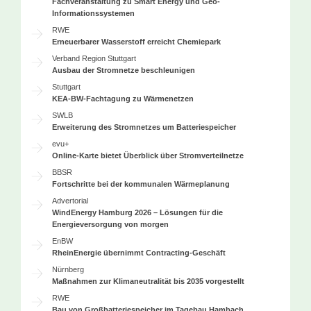
Fachveranstaltung zu Smart Energy und Geo-
Informationssystemen
RWE
Erneuerbarer Wasserstoff erreicht Chemiepark
Verband Region Stuttgart
Ausbau der Stromnetze beschleunigen
Stuttgart
KEA-BW-Fachtagung zu Wärmenetzen
SWLB
Erweiterung des Stromnetzes um Batteriespeicher
evu+
Online-Karte bietet Überblick über Stromverteilnetze
BBSR
Fortschritte bei der kommunalen Wärmeplanung
Advertorial
WindEnergy Hamburg 2026 – Lösungen für die
Energieversorgung von morgen
EnBW
RheinEnergie übernimmt Contracting-Geschäft
Nürnberg
Maßnahmen zur Klimaneutralität bis 2035 vorgestellt
RWE
Bau von Großbatteriespeicher im Tagebau Hambach