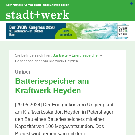
Zum
Inhalt
springen
Men
Sie befinden sich hier:
Startseite
»
Energiespeicher
»
Batteriespeicher am Kraftwerk Heyden
Uniper
Batteriespeicher am
Kraftwerk Heyden
[29.05.2024] Der Energiekonzern Uniper plant
am Kraftwerksstandort Heyden in Petershagen
den Bau eines Batteriespeichers mit einer
Kapazität von 100 Megawattstunden. Das
Projekt wird gemeinsam mit dem