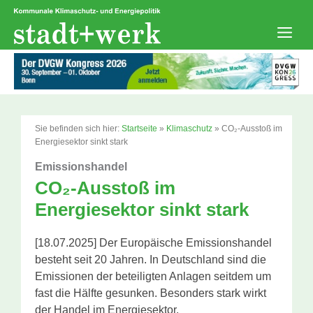
Zum
Inhalt
springen
Men
Sie befinden sich hier:
Startseite
»
Klimaschutz
»
CO₂-Ausstoß im
Energiesektor sinkt stark
Emissionshandel
CO₂-Ausstoß im
Energiesektor sinkt stark
[18.07.2025] Der Europäische Emissionshandel
besteht seit 20 Jahren. In Deutschland sind die
Emissionen der beteiligten Anlagen seitdem um
fast die Hälfte gesunken. Besonders stark wirkt
der Handel im Energiesektor.