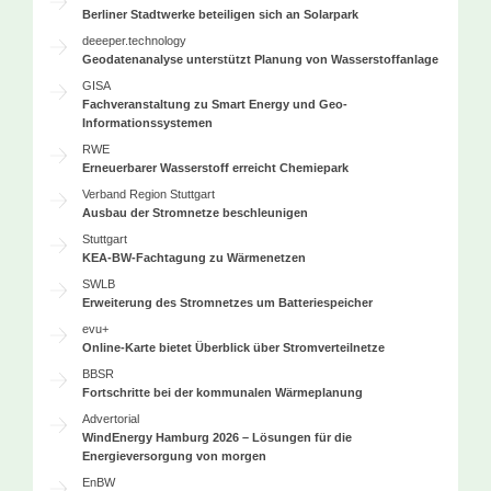
Berliner Stadtwerke beteiligen sich an Solarpark
deeeper.technology
Geodatenanalyse unterstützt Planung von Wasserstoffanlage
GISA
Fachveranstaltung zu Smart Energy und Geo-
Informationssystemen
RWE
Erneuerbarer Wasserstoff erreicht Chemiepark
Verband Region Stuttgart
Ausbau der Stromnetze beschleunigen
Stuttgart
KEA-BW-Fachtagung zu Wärmenetzen
SWLB
Erweiterung des Stromnetzes um Batteriespeicher
evu+
Online-Karte bietet Überblick über Stromverteilnetze
BBSR
Fortschritte bei der kommunalen Wärmeplanung
Advertorial
WindEnergy Hamburg 2026 – Lösungen für die
Energieversorgung von morgen
EnBW