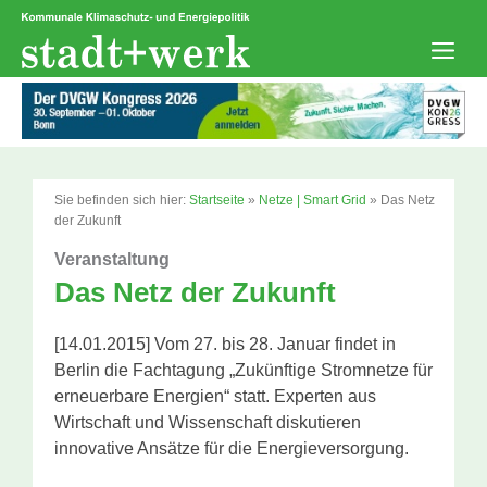
Zum
Inhalt
springen
Men
Sie befinden sich hier:
Startseite
»
Netze | Smart Grid
»
Das Netz
der Zukunft
Veranstaltung
Das Netz der Zukunft
[14.01.2015] Vom 27. bis 28. Januar findet in
Berlin die Fachtagung „Zukünftige Stromnetze für
erneuerbare Energien“ statt. Experten aus
Wirtschaft und Wissenschaft diskutieren
innovative Ansätze für die Energieversorgung.