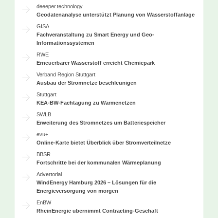
deeeper.technology
Geodatenanalyse unterstützt Planung von Wasserstoffanlage
GISA
Fachveranstaltung zu Smart Energy und Geo-
Informationssystemen
RWE
Erneuerbarer Wasserstoff erreicht Chemiepark
Verband Region Stuttgart
Ausbau der Stromnetze beschleunigen
Stuttgart
KEA-BW-Fachtagung zu Wärmenetzen
SWLB
Erweiterung des Stromnetzes um Batteriespeicher
evu+
Online-Karte bietet Überblick über Stromverteilnetze
BBSR
Fortschritte bei der kommunalen Wärmeplanung
Advertorial
WindEnergy Hamburg 2026 – Lösungen für die
Energieversorgung von morgen
EnBW
RheinEnergie übernimmt Contracting-Geschäft