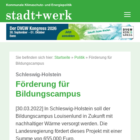
Zum
Inhalt
springen
Men
Sie befinden sich hier:
Startseite
»
Politik
»
Förderung für
Bildungscampus
Schleswig-Holstein
Förderung für
Bildungscampus
[30.03.2022] In Schleswig-Holstein soll der
Bildungscampus Louisenlund in Zukunft mit
nachhaltiger Wärme versorgt werden. Die
Landesregierung fördert dieses Projekt mit einer
Summe von 655.000 Euro.