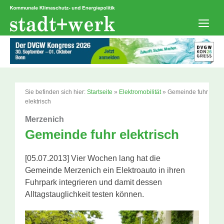
Zum
Inhalt
springen
Men
Sie befinden sich hier:
Startseite
»
Elektromobilität
»
Gemeinde fuhr
elektrisch
Merzenich
Gemeinde fuhr elektrisch
[05.07.2013] Vier Wochen lang hat die
Gemeinde Merzenich ein Elektroauto in ihren
Fuhrpark integrieren und damit dessen
Alltagstauglichkeit testen können.