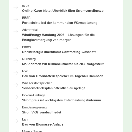
evu+
Online-Karte bietet Überblick über Stromverteilnetze
BBSR
Fortschritte bei der kommunalen Wärmeplanung
Advertorial
WindEnergy Hamburg 2026 – Lösungen für die
Energieversorgung von morgen
EnBW
RheinEnergie übernimmt Contracting-Geschäft
Nürnberg
Maßnahmen zur Klimaneutralität bis 2035 vorgestellt
RWE
Bau von Großbatteriespeicher im Tagebau Hambach
Wasserstoffspeicher
Sonderbetriebsplan öffentlich ausgelegt
Bitkom-Umfrage
Strompreis ist wichtigstes Entscheidungskriterium
Bundesregierung
StromVKG verabschiedet
Lahr
Bau von Biomasse-Anlage
Mitnetz Strom