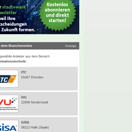
 dem Branchenindex
Anzeige
ewählte Anbieter aus dem Bereich
ormationstechnik:
ITC
01067 Dresden
IVU
22846 Norderstedt
GISA
06112 Halle (Saale)