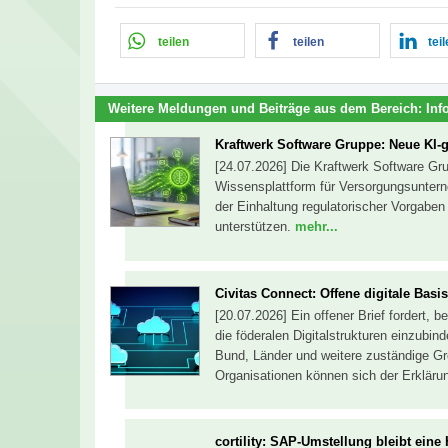
teilen
teilen
tei
Weitere Meldungen und Beiträge aus dem Bereich:
Inf
Kraftwerk Software Gruppe: Neue KI-g
[24.07.2026] Die Kraftwerk Software Gr
Wissensplattform für Versorgungsuntern
der Einhaltung regulatorischer Vorgabe
unterstützen.
mehr...
Civitas Connect: Offene digitale Basis
[20.07.2026] Ein offener Brief fordert, 
die föderalen Digitalstrukturen einzubinde
Bund, Länder und weitere zuständige G
Organisationen können sich der Erklär
cortility: SAP-Umstellung bleibt ein