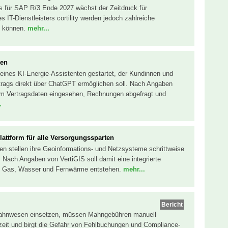
s für SAP R/3 Ende 2027 wächst der Zeitdruck für
 IT-Dienstleisters cortility werden jedoch zahlreiche
n können.
mehr...
ten
 eines KI-Energie-Assistenten gestartet, der Kundinnen und
trags direkt über ChatGPT ermöglichen soll. Nach Angaben
m Vertragsdaten eingesehen, Rechnungen abgefragt und
.
attform für alle Versorgungssparten
n stellen ihre Geoinformations- und Netzsysteme schrittweise
 Nach Angaben von VertiGIS soll damit eine integrierte
m, Gas, Wasser und Fernwärme entstehen.
mehr...
Bericht
Mahnwesen einsetzen, müssen Mahngebühren manuell
szeit und birgt die Gefahr von Fehlbuchungen und Compliance-