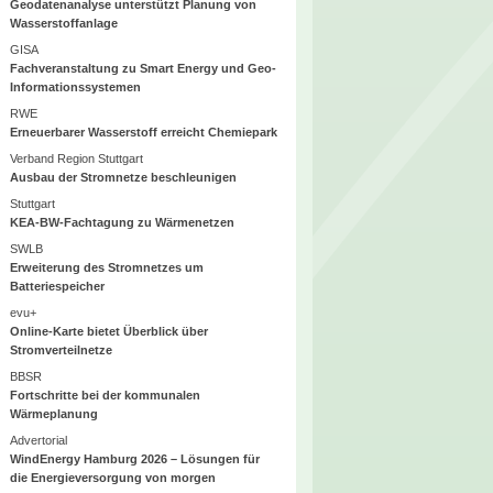
Geodatenanalyse unterstützt Planung von
Wasserstoffanlage
GISA
Fachveranstaltung zu Smart Energy und Geo-
Informationssystemen
RWE
Erneuerbarer Wasserstoff erreicht Chemiepark
Verband Region Stuttgart
Ausbau der Stromnetze beschleunigen
Stuttgart
KEA-BW-Fachtagung zu Wärmenetzen
SWLB
Erweiterung des Stromnetzes um
Batteriespeicher
evu+
Online-Karte bietet Überblick über
Stromverteilnetze
BBSR
Fortschritte bei der kommunalen
Wärmeplanung
Advertorial
WindEnergy Hamburg 2026 – Lösungen für
die Energieversorgung von morgen