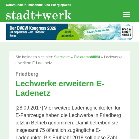
Zum
Inhalt
springen
Men
Sie befinden sich hier:
Startseite
»
Elektromobilität
»
Lechwerke
erweitern E-Ladenetz
Friedberg
Lechwerke erweitern E-
Ladenetz
[28.09.2017] Vier weitere Lademöglichkeiten für
E-Fahrzeuge haben die Lechwerke in Friedberg
jetzt in Betrieb genommen. Damit betreiben sie
insgesamt 75 öffentlich zugängliche E-
Ladepunkte. Bis Frühjahr 2018 soll diese Zahl