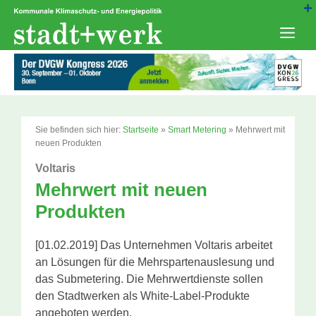
Zum
Inhalt
springen
Men
Sie befinden sich hier:
Startseite
»
Smart Metering
»
Mehrwert mit
neuen Produkten
Voltaris
Mehrwert mit neuen
Produkten
[01.02.2019] Das Unternehmen Voltaris arbeitet
an Lösungen für die Mehrspartenauslesung und
das Submetering. Die Mehrwertdienste sollen
den Stadtwerken als White-Label-Produkte
angeboten werden.