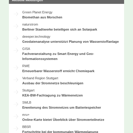
Aktuelle Meldungen
Green Planet Energy
Biomethan aus Morschen
naturstrom
Berliner Stadtwerke beteiligen sich an Solarpark
deeeper.technology
Geodatenanalyse unterstützt Planung von Wasserstoffanlage
GISA
Fachveranstaltung zu Smart Energy und Geo-
Informationssystemen
RWE
Erneuerbarer Wasserstoff erreicht Chemiepark
Verband Region Stuttgart
Ausbau der Stromnetze beschleunigen
Stuttgart
KEA-BW-Fachtagung zu Wärmenetzen
SWLB
Erweiterung des Stromnetzes um Batteriespeicher
evu+
Online-Karte bietet Überblick über Stromverteilnetze
BBSR
Fortschritte bei der kommunalen Wärmeplanung