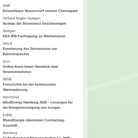
RWE
Erneuerbarer Wasserstoff erreicht Chemiepark
Verband Region Stuttgart
Ausbau der Stromnetze beschleunigen
Stuttgart
KEA-BW-Fachtagung zu Wärmenetzen
SWLB
Erweiterung des Stromnetzes um
Batteriespeicher
evu+
Online-Karte bietet Überblick über
Stromverteilnetze
BBSR
Fortschritte bei der kommunalen
Wärmeplanung
Advertorial
WindEnergy Hamburg 2026 – Lösungen für
die Energieversorgung von morgen
EnBW
RheinEnergie übernimmt Contracting-
Geschäft
Nürnberg
Maßnahmen zur Klimaneutralität bis 2035