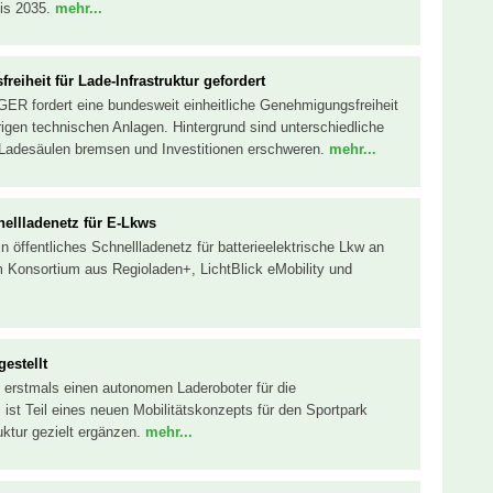
bis 2035.
mehr...
eiheit für Lade-Infrastruktur gefordert
ER fordert eine bundesweit einheitliche Genehmigungsfreiheit
rigen technischen Anlagen. Hintergrund sind unterschiedliche
Ladesäulen bremsen und Investitionen erschweren.
mehr...
ellladenetz für E-Lkws
 öffentliches Schnellladenetz für batterieelektrische Lkw an
 Konsortium aus Regioladen+, LichtBlick eMobility und
estellt
 erstmals einen autonomen Laderoboter für die
 ist Teil eines neuen Mobilitätskonzepts für den Sportpark
uktur gezielt ergänzen.
mehr...