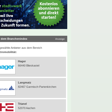
 dem Branchenindex
Anzeige
ewählte Anbieter aus dem Bereich
tromobilität:
Hager
66440 Blieskastel
Langmatz
82467 Garmisch-Partenkirchen
Trianel
52070 Aachen