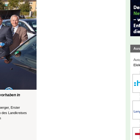
Aus
Ausg
Elek
svorhaben in
erger, Erster
in des Landkreises
n