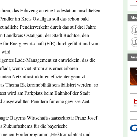
hren, das Fahrzeug an eine Ladestation anschließen
Pendler im Kreis Ostallgäu soll das schon bald
Abo
eundliche Pendlerverkehr durch das auf drei Jahre
m Landkreis Ostallgäu, der Stadt Buchloe, den
 für Energiewirtschaft (FfE) durchgeführt und vom
 wird.
Aus
elligentes Lade-Management zu entwickeln, das die
uflädt, wenn viel Strom aus erneuerbaren
nten Netzinfrastrukturen effizienter genutzt
das Thema Elektromobilität sensibilisiert werden, so
dtest wird am Parkplatz beim Bahnhof der Stadt
d ausgewählten Pendlern für eine gewisse Zeit
sagte Bayerns Wirtschaftsstaatssekretär Franz Josef
as Zukunftsthema für die bayerische
m neuen Förderprogramm ‚Elektromobilität und