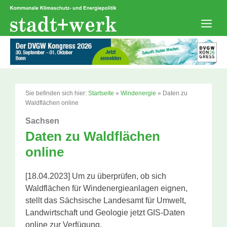
Zum
Inhalt
springen
Men
Sie befinden sich hier:
Startseite
»
Windenergie
»
Daten zu
Waldflächen online
Sachsen
Daten zu Waldflächen
online
[18.04.2023] Um zu überprüfen, ob sich
Waldflächen für Windenergieanlagen eignen,
stellt das Sächsische Landesamt für Umwelt,
Landwirtschaft und Geologie jetzt GIS-Daten
online zur Verfügung.