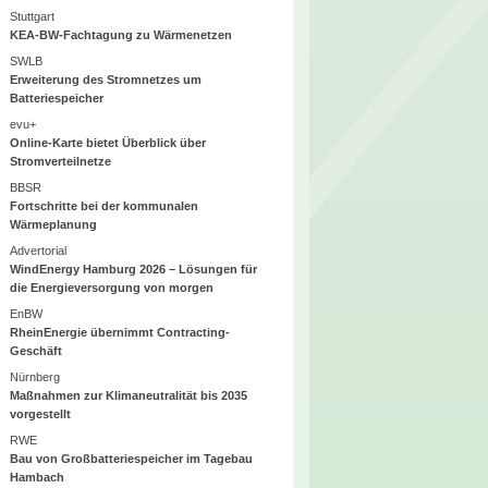
Stuttgart
KEA-BW-Fachtagung zu Wärmenetzen
SWLB
Erweiterung des Stromnetzes um
Batteriespeicher
evu+
Online-Karte bietet Überblick über
Stromverteilnetze
BBSR
Fortschritte bei der kommunalen
Wärmeplanung
Advertorial
WindEnergy Hamburg 2026 – Lösungen für
die Energieversorgung von morgen
EnBW
RheinEnergie übernimmt Contracting-
Geschäft
Nürnberg
Maßnahmen zur Klimaneutralität bis 2035
vorgestellt
RWE
Bau von Großbatteriespeicher im Tagebau
Hambach