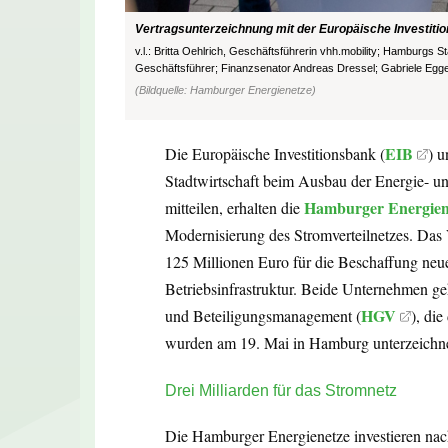
Vertragsunterzeichnung mit der Europäische Investi
v.l.: Britta Oehlrich, Geschäftsführerin vhh.mobility; Hamburgs S
Geschäftsführer; Finanzsenator Andreas Dressel; Gabriele Egg
(Bildquelle: Hamburger Energienetze)
EIB
Die Europäische Investitionsbank (
) 
Stadtwirtschaft beim Ausbau der Energie- und
Hamburger Energien
mitteilen, erhalten die
Modernisierung des Stromverteilnetzes. Da
125 Millionen Euro für die Beschaffung neu
Betriebsinfrastruktur. Beide Unternehmen g
HGV
und Beteiligungsmanagement (
), di
wurden am 19. Mai in Hamburg unterzeichne
Drei Milliarden für das Stromnetz
Die Hamburger Energienetze investieren nac