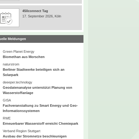
450connect Tag
17. September 2026, Köln
uelle Meldungen
Green Planet Energy
Biomethan aus Morschen
naturstrom
Berliner Stadtwerke beteiligen sich an
Solarpark
deeeper.technology
Geodatenanalyse unterstützt Planung von
Wasserstoffanlage
GISA
Fachveranstaltung zu Smart Energy und Geo-
Informationssystemen
RWE
Erneuerbarer Wasserstoff erreicht Chemiepark
Verband Region Stuttgart
Ausbau der Stromnetze beschleunigen