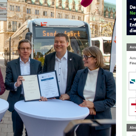
Aus
Ausg
Fin
Abo