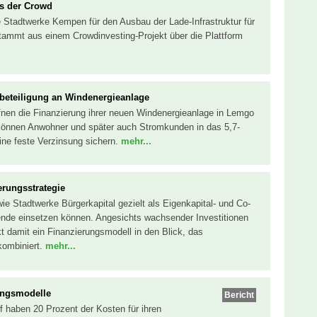
s der Crowd
e Stadtwerke Kempen für den Ausbau der Lade-Infrastruktur für
ammt aus einem Crowdinvesting-Projekt über die Plattform
rbeteiligung an Windenergieanlage
fnen die Finanzierung ihrer neuen Windenergieanlage in Lemgo
 können Anwohner und später auch Stromkunden in das 5,7-
ine feste Verzinsung sichern.
mehr...
erungsstrategie
wie Stadtwerke Bürgerkapital gezielt als Eigenkapital- und Co-
ende einsetzen können. Angesichts wachsender Investitionen
t damit ein Finanzierungsmodell in den Blick, das
kombiniert.
mehr...
ungsmodelle
Bericht
f haben 20 Prozent der Kosten für ihren