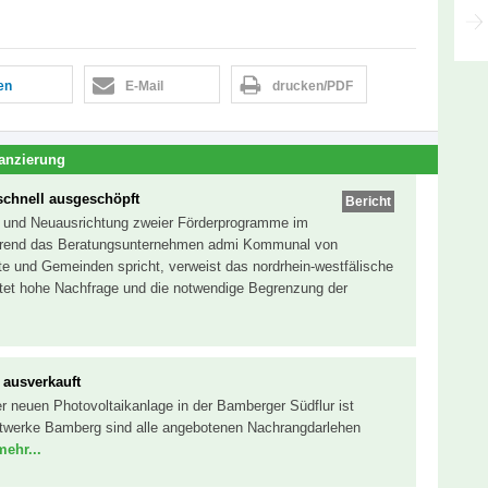
len
E-Mail
drucken/PDF
anzierung
schnell ausgeschöpft
Bericht
ng und Neuausrichtung zweier Förderprogramme im
Während das Beratungsunternehmen admi Kommunal von
te und Gemeinden spricht, verweist das nordrhein-westfälische
rtet hohe Nachfrage und die notwendige Begrenzung der
ausverkauft
er neuen Photovoltaikanlage in der Bamberger Südflur ist
twerke Bamberg sind alle angebotenen Nachrangdarlehen
mehr...