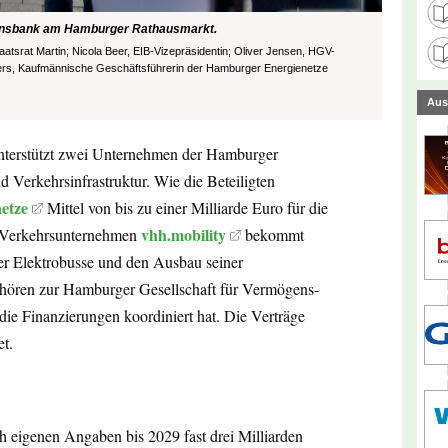
tionsbank am Hamburger Rathausmarkt.
taatsrat Martin; Nicola Beer, EIB-Vizepräsidentin; Oliver Jensen, HGV-
ers, Kaufmännische Geschäftsführerin der Hamburger Energienetze
Aus
unterstützt zwei Unternehmen der Hamburger
 Verkehrsinfrastruktur. Wie die Beteiligten
etze
Mittel von bis zu einer Milliarde Euro für die
vhh.mobility
s Verkehrsunternehmen
bekommt
er Elektrobusse und den Ausbau seiner
ehören zur Hamburger Gesellschaft für Vermögens-
e die Finanzierungen koordiniert hat. Die Verträge
t.
h eigenen Angaben bis 2029 fast drei Milliarden