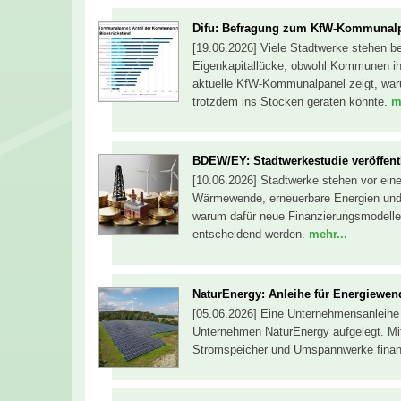
Difu: Befragung zum KfW‑Kommunalp
[19.06.2026] Viele Stadtwerke stehen be
Eigenkapitallücke, obwohl Kommunen ihre
aktuelle KfW-Kommunalpanel zeigt, wa
trotzdem ins Stocken geraten könnte.
m
BDEW/EY: Stadtwerkestudie veröffent
[10.06.2026] Stadtwerke stehen vor eine
Wärmewende, erneuerbare Energien und 
warum dafür neue Finanzierungsmodelle
entscheidend werden.
mehr...
NaturEnergy: Anleihe für Energiewen
[05.06.2026] Eine Unternehmensanleihe 
Unternehmen NaturEnergy aufgelegt. Mit
Stromspeicher und Umspannwerke finan