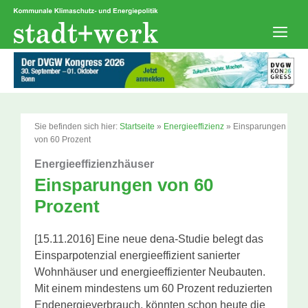
Zum
Inhalt
springen
Men
Sie befinden sich hier:
Startseite
»
Energieeffizienz
»
Einsparungen
von 60 Prozent
Energieeffizienzhäuser
Einsparungen von 60
Prozent
[15.11.2016] Eine neue dena-Studie belegt das
Einsparpotenzial energieeffizient sanierter
Wohnhäuser und energieeffizienter Neubauten.
Mit einem mindestens um 60 Prozent reduzierten
Endenergieverbrauch, könnten schon heute die