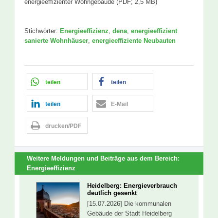
energieeffizienter Wohngebäude (PDF; 2,5 MB)
Stichwörter:
Energieeffizienz
,
dena
,
energieeffizient
sanierte Wohnhäuser
,
energieeffiziente Neubauten
teilen
teilen
teilen
E-Mail
drucken/PDF
Weitere Meldungen und Beiträge aus dem Bereich:
Energieeffizienz
Heidelberg: Energieverbrauch
deutlich gesenkt
[15.07.2026] Die kommunalen
Gebäude der Stadt Heidelberg