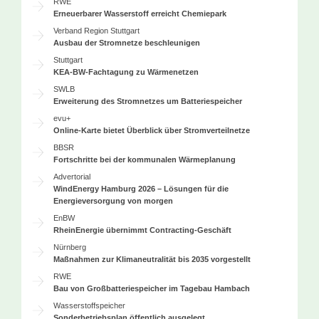
RWE
Erneuerbarer Wasserstoff erreicht Chemiepark
Verband Region Stuttgart
Ausbau der Stromnetze beschleunigen
Stuttgart
KEA-BW-Fachtagung zu Wärmenetzen
SWLB
Erweiterung des Stromnetzes um Batteriespeicher
evu+
Online-Karte bietet Überblick über Stromverteilnetze
BBSR
Fortschritte bei der kommunalen Wärmeplanung
Advertorial
WindEnergy Hamburg 2026 – Lösungen für die
Energieversorgung von morgen
EnBW
RheinEnergie übernimmt Contracting-Geschäft
Nürnberg
Maßnahmen zur Klimaneutralität bis 2035 vorgestellt
RWE
Bau von Großbatteriespeicher im Tagebau Hambach
Wasserstoffspeicher
Sonderbetriebsplan öffentlich ausgelegt