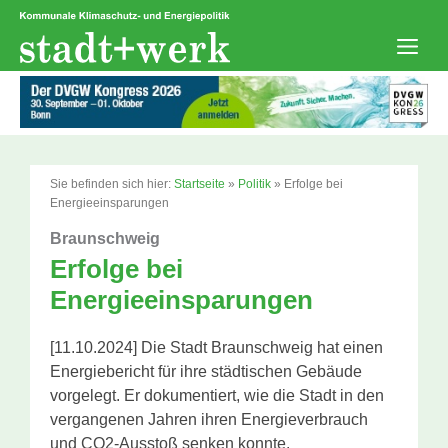
Zum
Inhalt
springen
Men
Sie befinden sich hier:
Startseite
»
Politik
»
Erfolge bei
Energieeinsparungen
Braunschweig
Erfolge bei
Energieeinsparungen
[11.10.2024] Die Stadt Braunschweig hat einen
Energiebericht für ihre städtischen Gebäude
vorgelegt. Er dokumentiert, wie die Stadt in den
vergangenen Jahren ihren Energieverbrauch
und CO2-Ausstoß senken konnte.