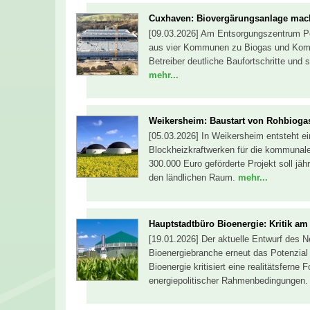
Cuxhaven: Biovergärungsanlage macht
[09.03.2026] Am Entsorgungszentrum Pen
aus vier Kommunen zu Biogas und Kompo
Betreiber deutliche Baufortschritte und
mehr...
Weikersheim: Baustart von Rohbioga
[05.03.2026] In Weikersheim entsteht ei
Blockheizkraftwerken für die kommuna
300.000 Euro geförderte Projekt soll jähr
den ländlichen Raum.
mehr...
Hauptstadtbüro Bioenergie: Kritik a
[19.01.2026] Der aktuelle Entwurf des 
Bioenergiebranche erneut das Potenzia
Bioenergie kritisiert eine realitätsferne
energiepolitischer Rahmenbedingungen