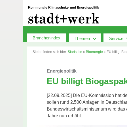
Zum
Inhalt
springen
Branchenindex
Themen
Service
Sie befinden sich hier:
Startseite
»
Bioenergie
»
EU billigt Bi
Energiepolitik
EU billigt Biogaspa
[22.09.2025] Die EU-Kommission hat d
sollen rund 2.500 Anlagen in Deutschland
Bundeswirtschaftsministerium wird da
Jahre nun erhöht.