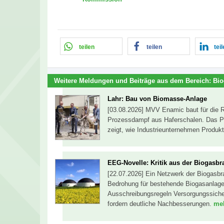
teilen
teilen
tei
Weitere Meldungen und Beiträge aus dem Bereich:
Bio
Lahr: Bau von Biomasse-Anlage
[03.08.2026] MVV Enamic baut für die 
Prozessdampf aus Haferschalen. Das Pr
zeigt, wie Industrieunternehmen Produk
EEG-Novelle: Kritik aus der Biogasb
[22.07.2026] Ein Netzwerk der Biogasbra
Bedrohung für bestehende Biogasanlagen
Ausschreibungsregeln Versorgungssiche
fordern deutliche Nachbesserungen.
meh