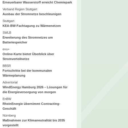
Erneuerbarer Wasserstoff erreicht Chemiepark
Verband Region Stuttgart
Ausbau der Stromnetze beschleunigen
Stuttgart
KEA-BW-Fachtagung zu Wärmenetzen
SWLB
Erweiterung des Stromnetzes um
Batteriespeicher
evu+
Online-Karte bietet Überblick über
Stromverteilnetze
BBSR
Fortschritte bei der kommunalen
Wärmeplanung
Advertorial
WindEnergy Hamburg 2026 – Lösungen für
die Energieversorgung von morgen
EnBW
RheinEnergie übernimmt Contracting-
Geschäft
Nürnberg
Maßnahmen zur Klimaneutralität bis 2035
vorgestellt