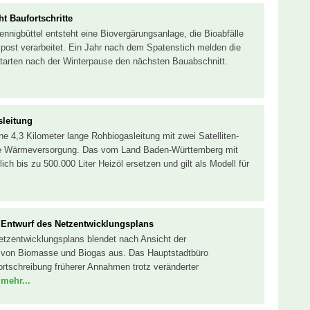
 Baufortschritte
nigbüttel entsteht eine Biovergärungsanlage, die Bioabfälle
st verarbeitet. Ein Jahr nach dem Spatenstich melden die
 starten nach der Winterpause den nächsten Bauabschnitt.
sleitung
ne 4,3 Kilometer lange Rohbiogasleitung mit zwei Satelliten-
le Wärmeversorgung. Das vom Land Baden-Württemberg mit
lich bis zu 500.000 Liter Heizöl ersetzen und gilt als Modell für
m Entwurf des Netzentwicklungsplans
Netzentwicklungsplans blendet nach Ansicht der
l von Biomasse und Biogas aus. Das Hauptstadtbüro
 Fortschreibung früherer Annahmen trotz veränderter
.
mehr...