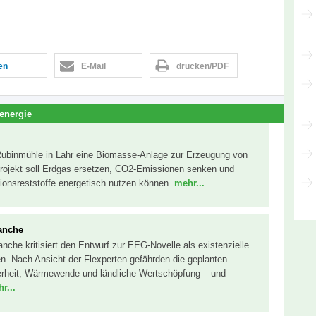
len
E-Mail
drucken/PDF
energie
Rubinmühle in Lahr eine Biomasse-Anlage zur Erzeugung von
ojekt soll Erdgas ersetzen, CO2-Emissionen senken und
tionsreststoffe energetisch nutzen können.
mehr...
ranche
nche kritisiert den Entwurf zur EEG-Novelle als existenzielle
. Nach Ansicht der Flexperten gefährden die geplanten
rheit, Wärmewende und ländliche Wertschöpfung – und
r...