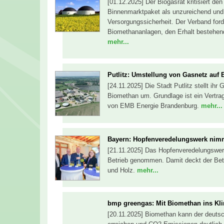
[01.12.2025] Der Biogasrat kritisiert d
Binnenmarktpaket als unzureichend und 
Versorgungssicherheit. Der Verband ford
Biomethananlagen, den Erhalt bestehende
mehr...
Putlitz: Umstellung von Gasnetz auf
[24.11.2025] Die Stadt Putlitz stellt ih
Biomethan um. Grundlage ist ein Vertra
von EMB Energie Brandenburg.
mehr...
Bayern: Hopfenveredelungswerk nimm
[21.11.2025] Das Hopfenveredelungswer
Betrieb genommen. Damit deckt der Betr
und Holz.
mehr...
bmp greengas: Mit Biomethan ins Kli
[20.11.2025] Biomethan kann der deutsch